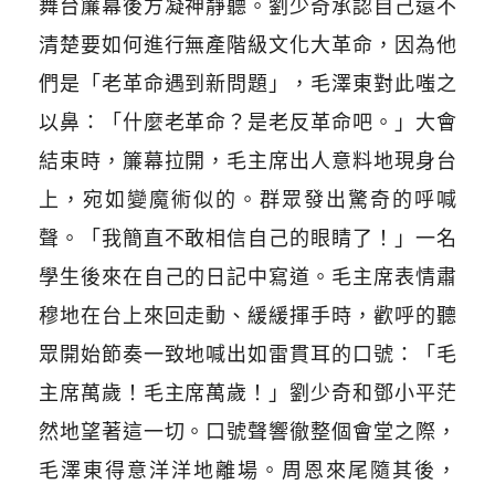
舞台簾幕後方凝神靜聽。劉少奇承認自己還不
清楚要如何進行無產階級文化大革命，因為他
們是「老革命遇到新問題」，毛澤東對此嗤之
以鼻：「什麼老革命？是老反革命吧。」大會
結束時，簾幕拉開，毛主席出人意料地現身台
上，宛如變魔術似的。群眾發出驚奇的呼喊
聲。「我簡直不敢相信自己的眼睛了！」一名
學生後來在自己的日記中寫道。毛主席表情肅
穆地在台上來回走動、緩緩揮手時，歡呼的聽
眾開始節奏一致地喊出如雷貫耳的口號：「毛
主席萬歲！毛主席萬歲！」劉少奇和鄧小平茫
然地望著這一切。口號聲響徹整個會堂之際，
毛澤東得意洋洋地離場。周恩來尾隨其後，