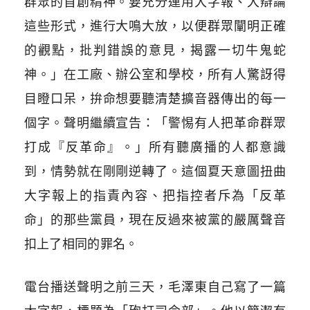
群眾的首創精神。要充分運用大字報、大辯論
這些形式，進行大鳴大放，以便群眾闡明正確
的觀點，批判錯誤的意見，揭露一切牛鬼蛇
神。」在工廠、辦公室和學校，所有人驚訝得
目瞪口呆，拚命想要聽清楚擴音器傳出的每一
個字。聲明繼續宣告：「警惕有人把革命群眾
打成『反革命』。」所有聽廣播的人都意識
到，情勢就在剛剛逆轉了。這個夏天意圖扭曲
大字報上的指責內容、把指控者斥為「反革
命」的那些黨員，現在反過來被黨的嚴厲聲音
扣上了相同的罪名。
電台播送聲明之前三天，毛澤東自己寫了一篇