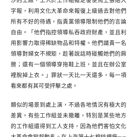
沙的工廠，工人於工作組撤走後便馬上張貼大
字報，利用文化大革命來報復上級過去對他們
所有不好的待遇，指責黨領導限制他們的言論
自由。「他們指控領導私吞政府財產，並且利
用影響力取得稀缺物品和特權。他們譴責一名
領導對婦女不規矩，趁著說話時碰觸她們的肩
膀；還有一個領導穿拖鞋上班，並且在辦公室
裡脫掉上衣。」罪狀一天比一天還多，每一項
看來都有其可受抨擊之處。
類似的場景到處上演，不過各地情況有極大的
差異。有些工作組並未撤離，特別是某些地方
的工作組還得到工人支持，因為他們害怕文化
大革命會掀起動亂。在上海第十七棉紡織廠——