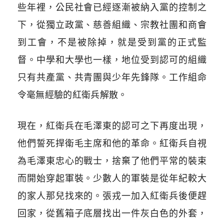
些年裡，公民社會已經逐漸被納入黨的控制之
下，從獨立政黨、慈善組織、宗教社團和商會
到工會，不是被除掉，就是受到黨的正式監
督。中學和大學也一樣，地位受到認可的組織
只有共產黨、共青團與少年先鋒隊。工作組命
令毫無經驗的紅衛兵解散。
現在，紅衛兵在毛澤東的認可之下再度出現，
他們誓死捍衛毛主席和他的革命。紅衛兵自視
為毛澤東忠心的戰士，捨棄了他們平常的裝束
而開始穿起軍裝。少數人的軍裝是從年紀較大
的家人那兒找來的。張戎一加入紅衛兵後便趕
回家，從舊箱子底層找出一件灰白色的外套，