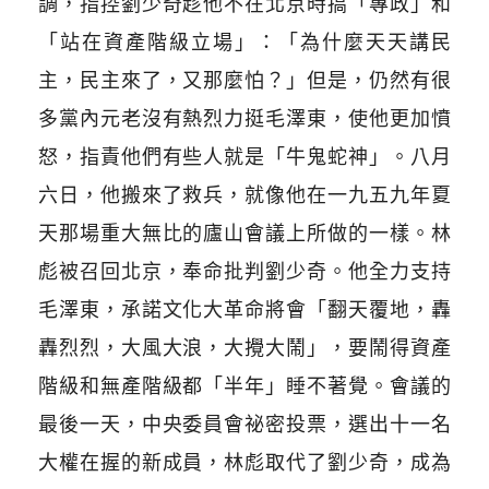
調，指控劉少奇趁他不在北京時搞「專政」和
「站在資產階級立場」：「為什麼天天講民
主，民主來了，又那麼怕？」但是，仍然有很
多黨內元老沒有熱烈力挺毛澤東，使他更加憤
怒，指責他們有些人就是「牛鬼蛇神」。八月
六日，他搬來了救兵，就像他在一九五九年夏
天那場重大無比的廬山會議上所做的一樣。林
彪被召回北京，奉命批判劉少奇。他全力支持
毛澤東，承諾文化大革命將會「翻天覆地，轟
轟烈烈，大風大浪，大攪大鬧」，要鬧得資產
階級和無產階級都「半年」睡不著覺。會議的
最後一天，中央委員會祕密投票，選出十一名
大權在握的新成員，林彪取代了劉少奇，成為