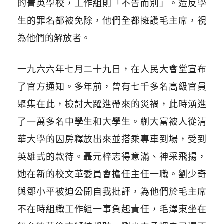
的菁英學校，工作組則「不告而別」。造反學
生的罪名都被免除，他們全都擁護毛主席，視
為他們的解放者。
一九六六年七月二十九日，在人民大會堂宣布
了官方通知。多年前，曾有七千多名高級官員
聚集在此，檢討大躍進帶來的災禍，此時湧進
了一萬多名中學生和大學生。蒯大富被人從清
華大學的囚房釋放出來並搭乘專車到場，受到
英雄式的款待。聶元梓志得意滿、神采飛揚，
她在新的校文革委員會擔任主任一職。劉少奇
與鄧小平被迫公開自我批評，為他們於毛主席
不在時組織工作組一事負起責任，毛澤東坐在