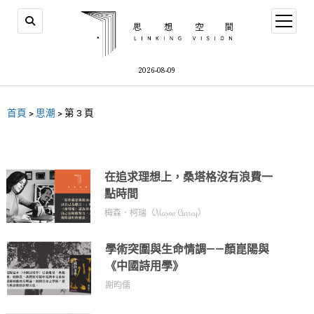
2026-08-09
首頁
>
思潮
>
第 3 頁
在追求理想上，桑塔格沒有浪費一
點時間
梅森．柯瑞（Mason Currey）
學術突圍與生命情調——顏崑陽與
《中國詩用學》
謝昀儒