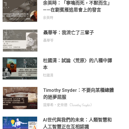
余英時：「寧鳴而死，不默而生」
——在劉賓雁追思會上的發言
余英時
聶華苓：我流亡了三輩子
聶華苓
杜國清：試論〈荒原〉的八種中譯
本
杜國清
Timothy Snyder：不要向某種總體
的迷夢屈服
提摩希‧史奈德（Timothy Snyder）
AI世代與我們的未來：人類智慧和
人工智慧正在互相認識