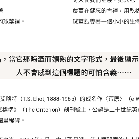
著
覆蓋在健忘的雪裡，用乾
的球莖裡。
球莖餵養著一個小小的生
品，當它那晦澀而嫻熟的文字形式，最後顯示
人不會感到這個標題的可怕含義……
特（T.S. Eliot, 1888-1965）的成名作〈荒原〉（­e 
刊《標準》（The Criterion）創刊號上，公認是二十
個里程碑。