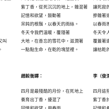
紫丁香，從死沉沉的地上，雜混著
讓死寂
記憶和欲望，鼓動著
摻雜著
呆鈍的根鬚，以春天的雨絲。
以春雨
冬天令我們溫暖，覆隱著
冬天令
又叫
大地，在善忘的雪花中，滋潤著
覆蓋著
。
一點點生命，在乾的塊莖裡。
讓枯乾
趙毅衡譯：
李（俊
四月是最殘酷的月份，在死地上
四月這
養育出丁香，擾混了
紫丁香
回憶和欲望，用春雨
記憶和