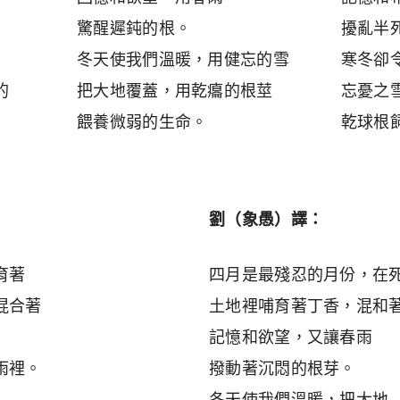
驚醒遲鈍的根。
擾亂半
冬天使我們溫暖，用健忘的雪
寒冬卻
的
把大地覆蓋，用乾癟的根莖
忘憂之
餵養微弱的生命。
乾球根
劉（象愚）譯：
育著
四月是最殘忍的月份，在
混合著
土地裡哺育著丁香，混和
記憶和欲望，又讓春雨
雨裡。
撥動著沉悶的根芽。
冬天使我們溫暖，把大地