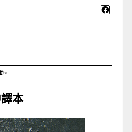
動
中譯本