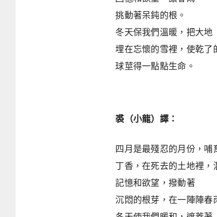
挑動著呆鈍的根。
冬天保我們溫暖，把大地
埋在忘懷的雪裡，使乾了
球莖得一點點生命。
裘（小龍）譯：
四月是最殘忍的月份，哺
丁香，在死去的土地裡，
記憶和欲望，撥動著
沉悶的根芽，在一陣陣春
冬天使我們暖和，遮蓋著