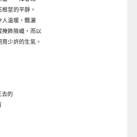
死根莖的平靜。
令人溫暖，飄灑
雪掩飾險巇，而以
飼育少許的生氣。
死去的
著