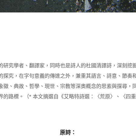
）
的研究學者、翻譯家，同時也是詩人的杜國清譯詩，深刻挖
的探究，在字句意義的傳達之外，兼重其語言、詩意、節奏
象徵、典故、哲學、現世、宗教等深奧概念的思索與探尋，
界的路標。（* 本文摘選自《艾略特詩選：〈荒原〉、〈四
原詩：