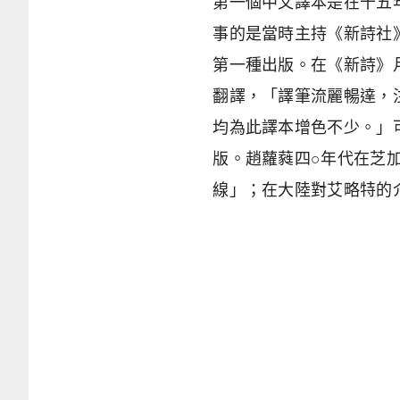
第一個中文譯本是在十五年
事的是當時主持《新詩社
第一種出版。在《新詩》
翻譯，「譯筆流麗暢達，
均為此譯本增色不少。」可
版。趙蘿蕤四○年代在芝
線」；在大陸對艾略特的