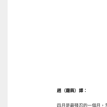
趙（蘿蕤）譯：
四月是最殘忍的一個月，