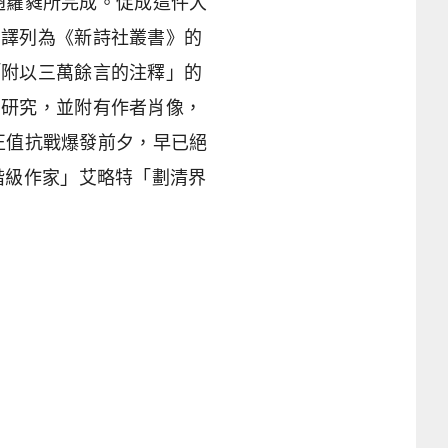
人趙蘿蕤所完成。促成這件大
翻譯列為《新詩社叢書》的
「附以三萬餘言的注釋」的
的研究，並附有作者肖像，
月正值抗戰爆發前夕，早已絕
階級作家」艾略特「劃清界