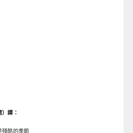
清）譯：
是殘酷的季節