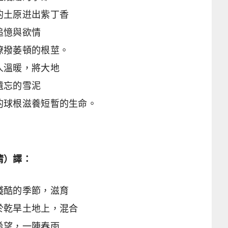
的土原逬出紫丁香
追憶與欲情
撩撥萎頓的根莖。
人溫暖，將大地
遺忘的雪泥
的球根滋養短暫的生命。
清）譯：
殘酷的季節，滋育
於乾旱土地上，混合
希望，一陣春雨