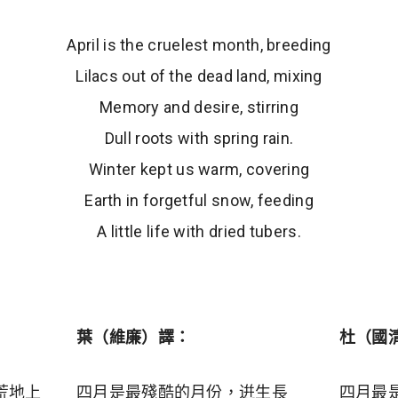
April is the cruelest month, breeding
Lilacs out of the dead land, mixing
Memory and desire, stirring
Dull roots with spring rain.
Winter kept us warm, covering
Earth in forgetful snow, feeding
A little life with dried tubers.
葉（維廉）譯：
杜（國
荒地上
四月是最殘酷的月份，逬生長
四月最