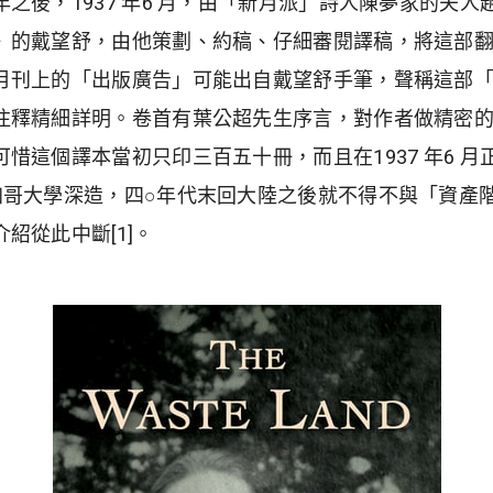
之後，1937 年6 月，由「新月派」詩人陳夢家的夫
》的戴望舒，由他策劃、約稿、仔細審閱譯稿，將這部
月刊上的「出版廣告」可能出自戴望舒手筆，聲稱這部
注釋精細詳明。卷首有葉公超先生序言，對作者做精密
惜這個譯本當初只印三百五十冊，而且在1937 年6 
加哥大學深造，四○年代末回大陸之後就不得不與「資產
介紹從此中斷
[1]
。