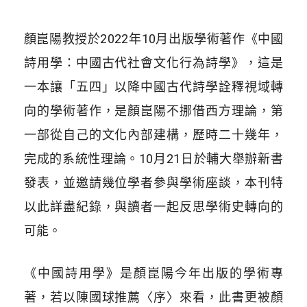
顏崑陽教授於
2022
年
10
月出版學術著作《中國
詩用學：中國古代社會文化行為詩學》，這是
一本讓「五四」以降中國古代詩學詮釋視域轉
向的學術著作，是顏崑陽不挪借西方理論，第
一部從自己的文化內部建構，歷時二十幾年，
完成的系統性理論。
10
月
21
日於輔大舉辦新書
發表，並邀請幾位學者參與學術座談，本刊特
以此詳盡紀錄，與讀者一起反思學術史轉向的
可能。
《中國詩用學》是顏崑陽今年出版的學術專
著，若以陳國球推薦〈序〉來看，此書更被顏