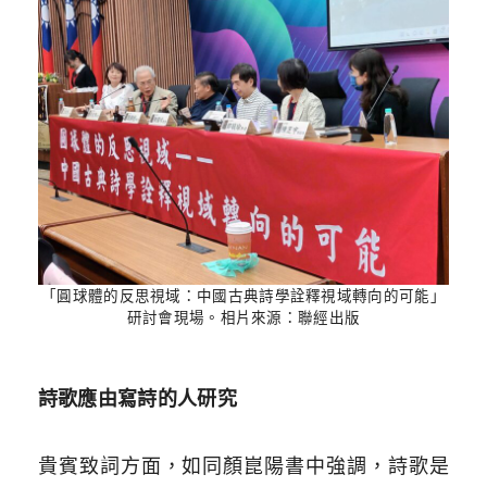
「圓球體的反思視域：中國古典詩學詮釋視域轉向的可能」
研討會現場。相片來源：聯經出版
詩歌應由寫詩的人研究
貴賓致詞方面，如同顏崑陽書中強調，詩歌是