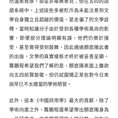
然溫柔敦厚，卻並非毫無意見；但在五四的話
語系統中，上述這些多被貶斥為未能注意到文
學自身獨立且超越的價值，是走偏了的文學詮
釋。當時知識分子由於受到各種學術風尚的影
響，即便部分理論明顯有誤，他們仍樂於接
受，甚至覺得受到鼓舞，因此通過顏崑陽此書
的出版，文學的真實樣態才終於被妥善呈顯。
龔鵬程希望我們了解的是，顏崑陽表面上雖欲
向五四前賢致敬，但仍試圖矯正某些對今日來
說早已不太適當的學術陋習。
此外，這本《中國詩用學》最大的貢獻，除了
學術向度之外，龔鵬程還希望帶出顏崑陽身為