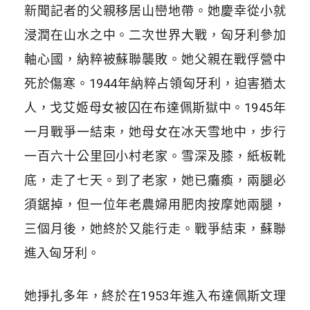
新聞記者的父親移居山巒地帶。她慶幸從小就
浸潤在山水之中。二次世界大戰，匈牙利參加
軸心國，納粹被蘇聯襲敗。她父親在戰俘營中
死於傷寒。1944年納粹占領匈牙利，迫害猶太
人，戈艾姬母女被囚在布達佩斯獄中。1945年
一月戰爭一結束，她母女在冰天雪地中，步行
一百六十公里回小村老家。雪深及膝，紙板靴
底，走了七天。到了老家，她已癱瘓，兩腿必
須鋸掉，但一位年老農婦用肥肉按摩她兩腿，
三個月後，她終於又能行走。戰爭結束，蘇聯
進入匈牙利。
她掙扎多年，終於在1953年進入布達佩斯文理