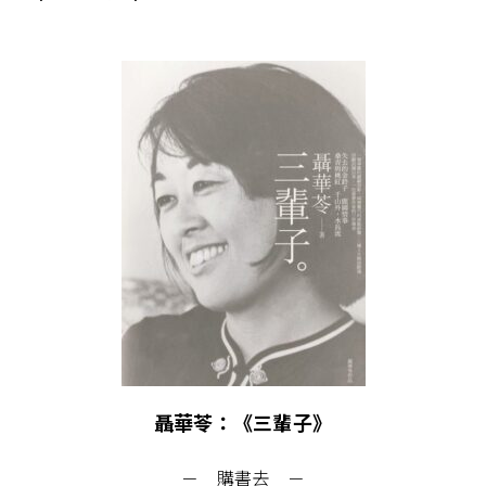
聶華苓：《三輩子》
－ 購書去 －