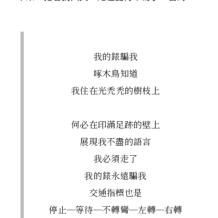
我的錶騙我
啄木鳥知道
我住在光禿禿的樹枝上
何必在印滿足跡的壁上
展現我不盡的語言
我必須走了
我的錶永遠騙我
交通指標也是
停止─等待─不轉彎─左轉─右轉