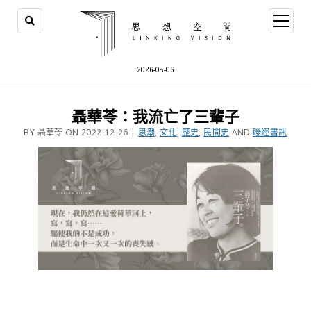
2026-08-06
聶華苓：我流亡了三輩子
BY 聶華苓 ON 2022-12-26 |
思潮
,
文化
,
歷史
,
民間史
AND
聯經書訊