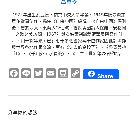
聶華苓
1925年出生於武漢，南京中央大學畢業。1949年抵臺灣定
居並從事創作，擔任《自由中國》編輯。《自由中國》停刊
後，曾於臺大、東海大學任教，後應美國詩人保羅‧安格爾
之邀赴美訪問，1967年與安格爾創辦愛荷華國際寫作計
畫，四十餘年來，已有七十多個國家與千位作家因此計畫能
與世界各地作家交流。著有《失去的金鈴子》、《桑青與桃
紅》、《千山外，水長流》、《三生三世》等23部作品。
Facebook
Line
Twitter
Email
Douban
Copy
Share
Link
分享你的想法