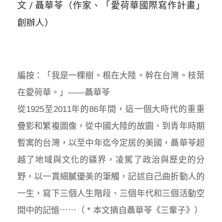
文 / 聶華苓（作家、「愛荷華國際寫作計畫」
創辦人）
編按：「我是一棵樹。根在大陸。幹在台灣。枝葉
在愛荷華。」——聶華苓
從1925至2011年的86年間，這一個大時代的重重
疊影和繁複圖像，從中國大陸的故園、到青年時期
暫寓的台灣，以至中年迄今定居的美國，聶華苓超
越了地域與文化的疆界，凌駕了政治與歷史的分
野，以一貫細膩優美的筆觸，記述自己曲折動人的
一生，寫下三個人生階段、三個年代和三個活動空
間中的記憶⋯⋯（ * 本文摘自聶華苓《三輩子》）