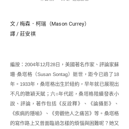
文 / 梅森．柯瑞（Mason Currey）
譯 / 莊安祺
編按：2004年12月28日，美國著名作家、評論家蘇
珊·桑塔格（Susan Sontag）逝世，距今已過了18
年。1933年，桑塔格出生於紐約，早年就已展現出
不凡的聰穎天賦；六○年代起，桑塔格陸續發表小
說、評論，著作包括《反詮釋》、《論攝影》、
《疾病的隱喻》、《旁觀他人之痛苦》等。桑塔格
的寫作路上又曾面臨過怎樣的煩惱與困難呢？她又