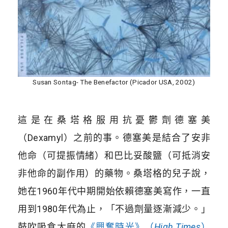
Susan Sontag- The Benefactor (Picador USA, 2002)
這是在桑塔格服用抗憂鬱劑德塞美
（Dexamyl）之前的事。德塞美是結合了安非
他命（可提振情緒）和巴比妥酸鹽（可抵消安
非他命的副作用）的藥物。桑塔格的兒子說，
她在1960年代中期開始依賴德塞美寫作，一直
用到1980年代為止，「不過劑量逐漸減少。」
鼓吹吸食大麻的
《興奮時光》（
High Times
）