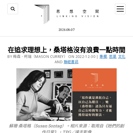
2026-08-07
在追求理想上，桑塔格沒有浪費一點時間
BY 梅森．柯瑞（MASON CURREY） ON 2022-12-30 |
專欄
,
思潮
,
文化
AND
聯經書訊
蘇珊·桑塔格（Susan Sontag）。相片來源：取用自《她們的創
作日常》，TPG／達志影像