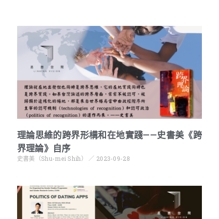
理論思維的跨界形構和在地實踐——史書美《跨
界理論》自序
史書美（Shu-mei Shih）
2023-09-28