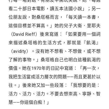
行每一場對話。有朋友半開玩笑說，她「每週
看二十部日本電影，讀五本法國小說」；另一
位朋友說，對桑塔格而言，「每天讀一本書，
這個目標並不算高。」她的兒子大衛．里耶夫
（David Rieff）後來寫道：「如果要用一個詞
來描述桑塔格的生活方式，那就是『飢渴』
（avidity）。沒有她不想看、不想做，或不想
了解的事物。」桑塔格自己也明白這種飢渴的
價值。她在1970年的日記中寫道：「再一次，
我把生活當成活力層次的問題——而且更甚於以
往。」後來她又加一些段落：「我想要的是：
活力、活力、活力。不要去想崇高、寧靜、智
慧——你這個白痴！」