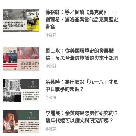
徐裕軒：導／倒讀《烏克蘭》——
謝爾希・浦洛基與當代烏克蘭歷史
書寫
徐裕軒
劉士永：從美國環境史的發展脈
絡，反思台灣環境議題與本土認同
謝斯喆
余英時：為什麼說「九一八」才是
中日戰爭的起點？
余英時
李麗美：余英時是怎麼作研究的？
這年代還可以讀文科研究所嗎？
李麗美