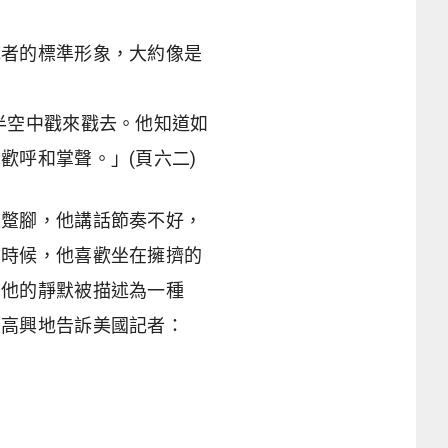
裁者的標準形象，大約像是
半空中戳來戳去。他知道如
歡呼和掌聲。」(頁六二)
很蹩腳，他講話節奏不好，
的時候，他喜歡坐在擁擠的
。他的靜默被描述為一種
很高興地告訴美國記者：