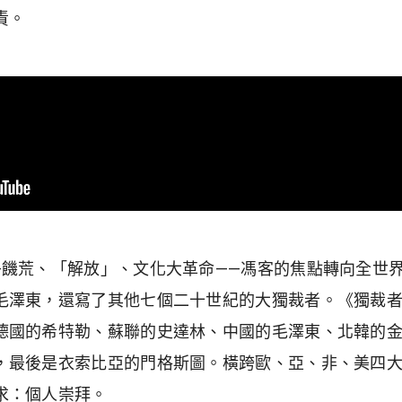
責。
—饑荒、「解放」、文化大革命——馮客的焦點轉向全世
毛澤東，還寫了其他七個二十世紀的大獨裁者。《獨裁
德國的希特勒、蘇聯的史達林、中國的毛澤東、北韓的
，最後是衣索比亞的門格斯圖。橫跨歐、亞、非、美四
求：個人崇拜。