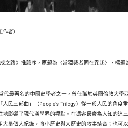
工作者）
養成之路》推薦序，原題為〈當獨裁者同在異起〉，標題
tter）是當代最著名的中國史學者之一，曾任職於英國倫敦
民三部曲」（People’s Trilogy）從一般人民的
性地影響了現代漢學界的觀點。在馮客最廣為人知的這
用大量個人紀錄，將小歷史與大歷史的敘事結合；也可