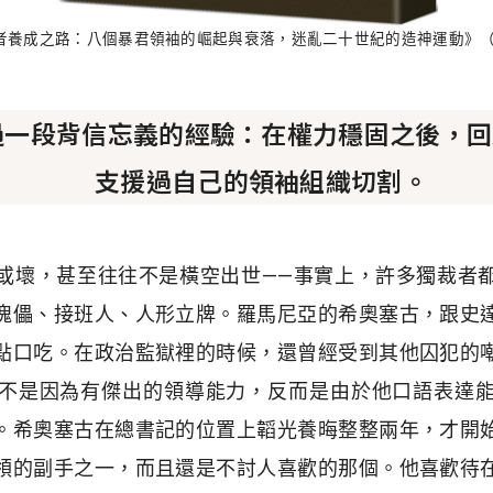
者養成之路：八個暴君領袖的崛起與衰落，迷亂二十世紀的造神運動》（聯
過一段背信忘義的經驗：在權力穩固之後，回
支援過自己的領袖組織切割。
或壞，甚至往往不是橫空出世——事實上，許多獨裁者
傀儡、接班人、人形立牌。羅馬尼亞的希奧塞古，跟史
點口吃。在政治監獄裡的時候，還曾經受到其他囚犯的
不是因為有傑出的領導能力，反而是由於他口語表達
。希奧塞古在總書記的位置上韜光養晦整整兩年，才開
領的副手之一，而且還是不討人喜歡的那個。他喜歡待