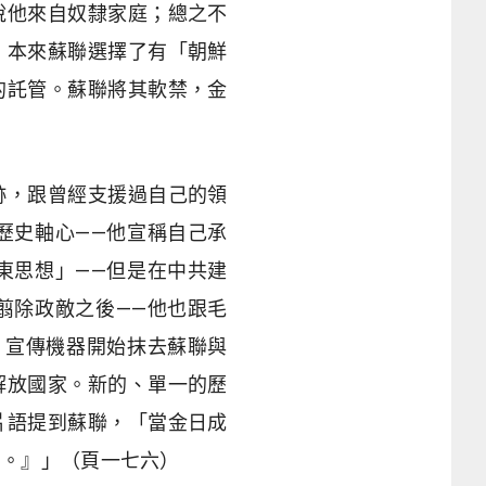
說他來自奴隸家庭；總之不
。本來蘇聯選擇了有「朝鮮
的託管。蘇聯將其軟禁，金
跡，跟曾經支援過自己的領
歷史軸心——他宣稱自己承
東思想」——但是在中共建
翦除政敵之後——他也跟毛
。宣傳機器開始抹去蘇聯與
解放國家。新的、單一的歷
片語提到蘇聯，「當金日成
力。』」（頁一七六）