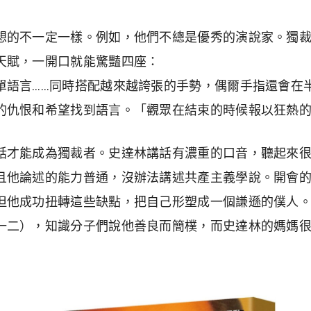
想的不一定一樣。例如，他們不總是優秀的演說家。獨
天賦，一開口就能驚豔四座：
單語言……同時搭配越來越誇張的手勢，偶爾手指還會在
的仇恨和希望找到語言。「觀眾在結束的時候報以狂熱的
話才能成為獨裁者。史達林講話有濃重的口音，聽起來
且他論述的能力普通，沒辦法講述共產主義學說。開會
但他成功扭轉這些缺點，把自己形塑成一個謙遜的僕人
一二），知識分子們說他善良而簡樸，而史達林的媽媽
」