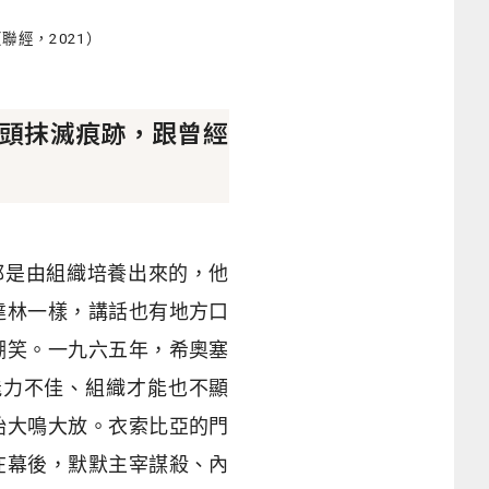
經，2021）
頭抹滅痕跡，跟曾經
都是由組織培養出來的，他
達林一樣，講話也有地方口
嘲笑。一九六五年，希奧塞
能力不佳、組織才能也不顯
始大鳴大放。衣索比亞的門
在幕後，默默主宰謀殺、內