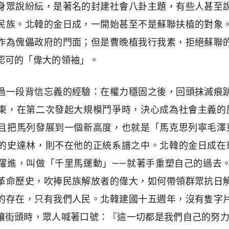
身眾說紛紜，是著名的封建社會八卦主題，有些人甚至
民族。北韓的金日成，一開始甚至不是蘇聯扶植的對象
作為傀儡政府的門面；但是曹晚植我行我素，拒絕蘇聯
認可的「偉大的領袖」。
過一段背信忘義的經驗：在權力穩固之後，回頭抹滅痕
東，在第二次發起大規模鬥爭時，決心成為社會主義的
且把馬列發展到一個新高度，也就是「馬克思列寧毛澤
的史達林，則不在他的正統系譜之中。北韓的金日成在
躍進，叫做「千里馬運動」——就著手重塑自己的過去
革命歷史，吹捧民族解放者的偉大，如何帶領群眾抗日
的存在，只有我們人民。北韓建國十五週年，沒有隻字
壤街頭時，眾人喊著口號：『這一切都是我們自己的努