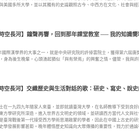
與美國多所大學，並以其獨有的史識觀照古今、中西方在文化、社會與經
時空長河】鐘聲再響，回到那年課堂教室 ── 我的知識
年國際漢學界的大事之一，就是中央研究院的許倬雲院士，獲得第六屆唐
，身為後生晚輩，心頭湧起猶似「與有榮焉」的興奮之情。儘管，我與許
時空長河】交織歷史與生活對話的歌：研史、寫史、說史
士在一九四九年隨家人來臺，並即就讀臺灣大學，在名師教導下受到良好
東方學研究所深造，進入世界古文明史的領域，並研讀西方當代人文與社
是臺灣戰後第一代接受西方學術思潮啟蒙的學者，因此在中國上古史的研
史學發展影響甚鉅。晚年體悟歷史知識向大眾傳播的重要性，戮力於通論