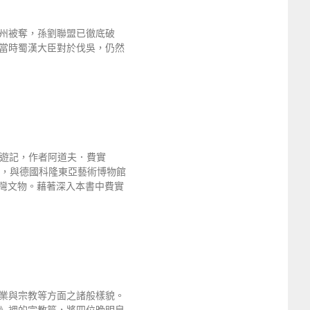
州被奪，孫劉聯盟已徹底破
當時蜀漢大臣對於伐吳，仍然
sa）的遊記，作者阿道夫．費實
物收藏家，與德國科隆東亞藝術博物館
灣文物。藉著深入本書中費實
業與宗教等方面之諸般樣貌。
》裡的宗教篇，將四位晚明泉