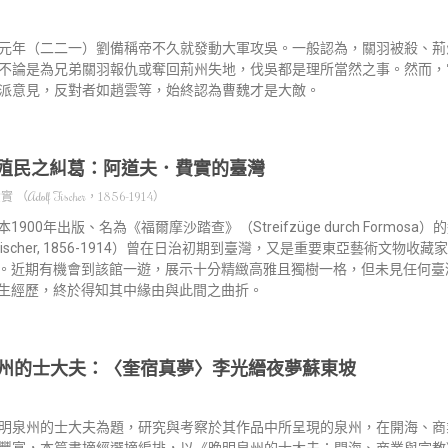
元年（二二一）劉備稱帝不久就發動大軍攻吳。一般認為，關羽被殺、荊
不論是為兄弟關羽報仇或奪回荊州失地，伐吳都是理所當然之事。然而，
派意見，反對者如趙雲等，始終認為曹魏才是大敵。
殖民之糾葛：阿道夫．費實的臺灣
Adolf Fischer，1856-1914）
1900年出版、名為《福爾摩沙踏查》（Streifzüge durch Formo
f Fischer, 1856-1914）曾在日治初期到臺灣，又是重要東亞藝術文
。近期有機會到該館一遊，展示十分精緻高雅且獨樹一格，但未見任何臺
生經歷，終於得知其中緣由與此間之曲折。
州的士大夫：〈奎宿真夢〉李光縉夜夢蘇東坡
明泉州的士大夫為題，研究與考察於其作品中所呈現的泉州，在開海、商
豐富，本篇書摘經選摘編排，以《晚明泉州的士大夫：開海、商業與宗教