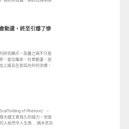
會動盪，終至引爆了慘
的研究顯示，巫蠱之禍不只是
爭、皇位繼承、社會動盪、迷
加上謠言在宮廷內外的流傳，
ing of Rhetoric）。
偉大國王更長久的威力，他是
的人依然令人生畏……槁木死灰