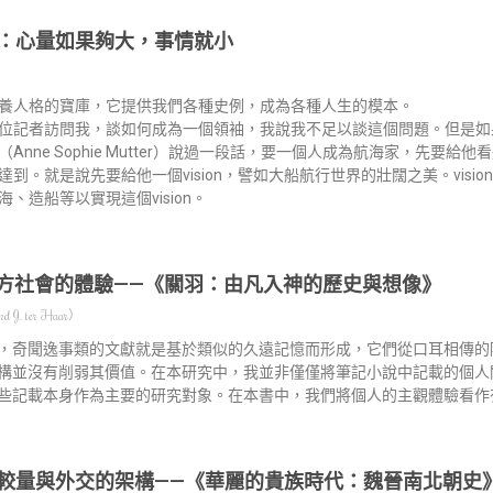
：心量如果夠大，事情就小
養人格的寶庫，它提供我們各種史例，成為各種人生的模本。
位記者訪問我，談如何成為一個領袖，我說我不足以談這個問題。但是如
（Anne Sophie Mutter）說過一段話，要一個人成為航海家，先要
達到。就是說先要給他一個vision，譬如大船航行世界的壯闊之美。visi
海、造船等以實現這個vision。
方社會的體驗——《關羽：由凡入神的歷史與想像》
 J. ter Haar）
，奇聞逸事類的文獻就是基於類似的久遠記憶而形成，它們從口耳相傳的
構並沒有削弱其價值。在本研究中，我並非僅僅將筆記小說中記載的個人
些記載本身作為主要的研究對象。在本書中，我們將個人的主觀體驗看作
較量與外交的架構——《華麗的貴族時代：魏晉南北朝史