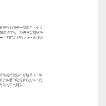
果要我勉強舉一個例子，小提
給他看航海的美妙，他自己就有辦法
on一旦刻在心裡面之後，他便會
階段開始就被不斷地重構，但
關於神助的記憶看作史料，同
有效的研究對象。
》