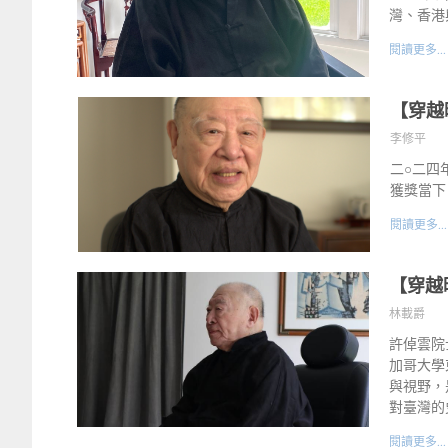
灣、香港
閱讀更多...
【穿越
李修平
二○二四
獲獎當下
閱讀更多...
【穿越
林載爵
許倬雲院
加哥大學
與視野，
對臺灣的
閱讀更多...