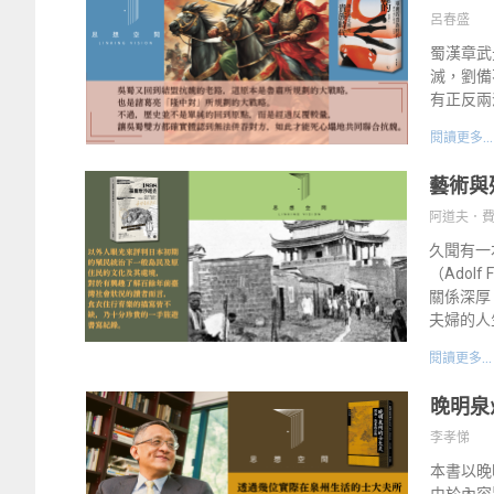
呂春盛
蜀漢章武
滅，劉備
有正反兩
閱讀更多...
藝術與
阿道夫．費實 （
久聞有一本
（Adol
關係深厚
夫婦的人
閱讀更多...
晚明泉
李孝悌
本書以晚
由於內容