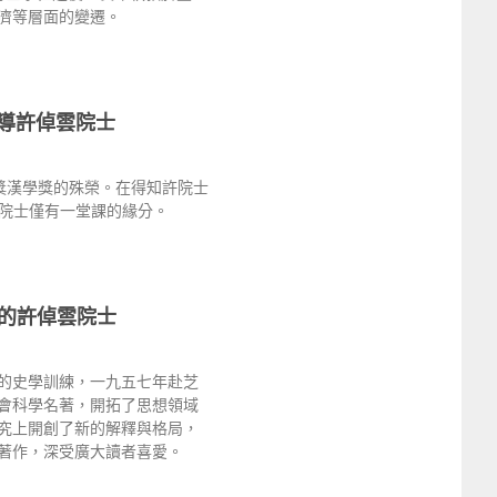
濟等層面的變遷。
嚮導許倬雲院士
獎漢學獎的殊榮。在得知許院士
院士僅有一堂課的緣分。
的許倬雲院士
的史學訓練，一九五七年赴芝
會科學名著，開拓了思想領域
究上開創了新的解釋與格局，
著作，深受廣大讀者喜愛。