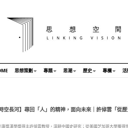
OME
思想策劃
專題
思潮
歷史
專欄
活
時空長河】尋回「人」的精神，面向未來｜許倬雲「從歷
年唐獎漢學獎得主許倬雲教授，深耕中國史研究；從美國芝加哥大學獲得