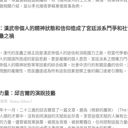
做相關介紹，並以李光縉夜夢蘇東坡故事為例。
：漢武帝個人的精神狀態和信仰造成了宮廷派系鬥爭和社
蠱之禍
，漢代的巫蠱之禍主因是漢武帝個人的迷信和消耗國力之故，但當代學者
人的錯誤所造成的家庭悲劇，更是複雜的個人恩怨、宮廷派系之間權力鬥
帝個人的精神狀態等等因素的綜合結果。社會中流行的有關巫蠱的信仰，
問題的複雜性，而巫蠱遂成為所有這些因素發酵之後的藉口或者引爆點。
力量：邱吉爾的演說技藝
（Andrew Roberts）
十一月，二十三歲的邱吉爾寫了一篇文章，題為〈修辭的鷹架〉（The Scaffold
人類的才華中，沒有如同演說的天賦如此珍貴。享受這個天賦的人擁有比
的力量。儘管被政黨拋棄、被朋友背叛、被剝奪職位，任何控制這股力量
即使受到單調生活中的犬儒主義保護，亦無法抵抗其強大的影響。