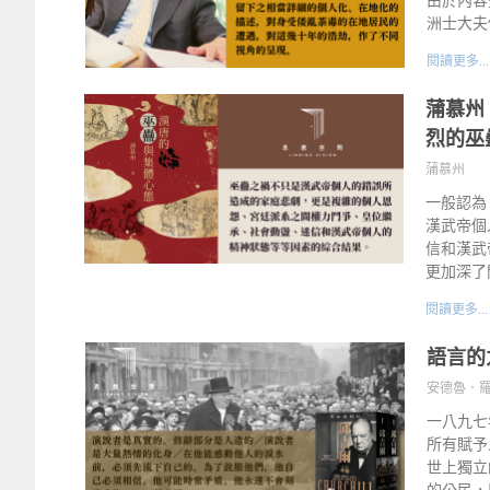
洲士大夫
閱讀更多...
蒲慕州
烈的巫
蒲慕州
一般認為
漢武帝個
信和漢武
更加深了
閱讀更多...
語言的
安德魯．羅伯茨
一八九七年
所有賦予
世上獨立
的公民，