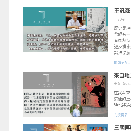
王汎森
王汎森
歷史是培
曾經有一
琴家穆特
逐步摸索
設法學航
閱讀更多...
來自地
田海（Barend
在我看來
這樣的重
時也將這
閱讀更多...
三國再