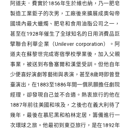
阿道夫．費實於1856年生於維也納，乃一肥皂
製造工業鉅子的次男，工廠後來擴展成奧匈帝
國境內最大蠟燭、肥皂和食用油脂公司之一，
甚至在1928年催生了全球知名的日用消費品巨
擘聯合利華企業（Unilever corporation）。阿
道夫在蘇黎世完成寄宿學校學業後，加入父親
事業，被送到布魯塞爾和漢堡受訓。但他自年
少便喜好演劇等藝術與表演，甚至8歲時即曾登
臺演出，在1883至1886年間一償夙願擔任劇院
經理，卻發現自己並不合適。熱衷旅行的他在
1887年前往美國和埃及，之後也在義大利待了
幾年，最後在慕尼黑和柏林定居，籌備進行一
次環球之旅。他最初到東亞旅行，是在1892年