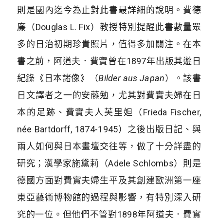
則是國內迄今為止對此書最詳細的說明。費德
廉（Douglas L. Fix）教授特別提醒此書數量眾
多的日治初期珍貴照片，值得多加關注。在本
書之前，阿道夫．費實曾在1897年出版其遊日
紀錄《日本諸像》（
Bilder aus Japan
）。該書
日文譯者之一的安藤勉，尤其對費實夫婦在日
本的足跡、費實夫人芙里妲（Frieda Fischer,
née Bartdorff, 1874-1945）之後出版日記、與
兩人如何與日本畫壇交往等，做了十分詳盡的
研究；漢學家施黛莉（Adele Schlombs）則是
德國方面對費實夫婦生平及其創建歐洲第一座
東亞藝術博物館的過程與影響，有特別深入研
究的一位。但他們不管對1898年阿道夫．費實