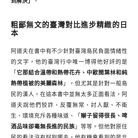
到解決」
。
粗鄙無文的臺灣對比進步精緻的日
本
阿道夫在書中有不少針對臺灣島民負面情緒性
的文字，他的臺灣行中唯一博得他好評的是
「
它那結合溫帶和熱帶花卉、中歐闊葉林和純
熱帶植被的美麗森林
」，但尤其是針對一般島
民的漢人，在這本書中並無太多正面看法，阿
道夫說他們狡詐、反覆無常、討人厭、不衛
生、環境充斥各種味道、「
辮子留得很長、啤
酒品味卻毫無長進的民族
」等等。但他對原住
民的看法沒有好到哪去，他有機會看到的是北