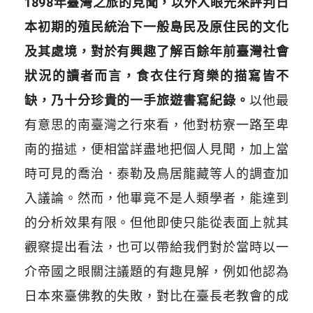
1898
年臺灣之旅的見聞，以外人眼光來評判日
本初期的殖民統治下一般島民及原住民的文化
及其處境，對於有興趣了解百餘年前臺灣社會
狀況的讀者而言，食衣住行育樂的描寫皆不
缺，乃十分珍貴的一手旅遊書寫紀錄。
以他最
有意思的南臺灣之行來看，他對枋寮一路至卑
南的描述，便相當詳盡地把個人見聞，加上當
時可見的喬治．泰勒及鳥居龍藏等人的調查加
入議論。然而，他畢竟不是人類學者，能達到
的分析效果有限。但他即使只能從表面上就其
觀察提出看法，也可以帶給我們對於當時以一
介帝國之眼關注議題的有趣見解，例如他認為
日本來臺佛教的失敗，對比在臺長老教會的成