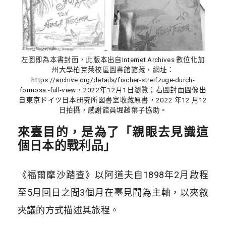
左圖即為本書封面，此版本出自Internet Archives 數位化加
州大學柏克萊校區圖書館館藏，網址：
https://archive.org/details/fischer-streifzuge-durch-
formosa.-full-view，2022年12月1日瀏覽；右圖封面圖像出
自東京ドイツ日本研究所図書室收藏原書，2022 年12 月12
日拍攝，感謝館員堀越葉子協助。
來臺目的，是為了「親眼去見識這
個日本的戰利品」
《福爾摩沙踏查》以阿道夫自1898年2月啟程
至5月回日之間3個月在臺見聞為主軸，以夾敘
夾議的方式描述其旅程。