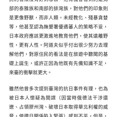
部的泰雅族和南部的排灣族，對他們的印象則
是更像野獸，而非人類，未經教化、殘暴貪婪
等，他甚至認為撫墾署優遇蕃人的策略不妥，
日本政府應該更激進地教育他們，使其遠離野
性，更有人性。阿道夫似乎付出很少努力去理
解他們，對原住民的看法是在旅遊中聽聞的基
礎上誕生，或許正因為他既有先備知識不足，
來臺的衝擊就更大。
雖然他曾多次提到臺灣的抗日事件有理，也為
被日本人懷疑為間諜（因當時俄德法干涉還
遼、占領膠州灣、破壞日本取得華北利權的威
脅，使德日關係陷入緊張）感到不平，但是，