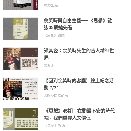
聯經出版
余英時與自由主義——《思想》雜
誌45期搶先看
《思想》雜誌
梁其姿：余英時先生的古人精神世
界
梁其姿
【回到余英時的客廳】線上紀念活
動 7/31
思想空間編輯部
《思想》45期：在動盪不安的時代
裡，我們重尋人文價值
《思想》雜誌