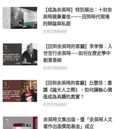
【成為余英時】特別展出：十封余
英時親筆書信———回到時代現場
的辯論與私語
思想空間編輯部
【回到余英時的客廳】李孝悌：入
世苦行余英時——如何在歷史學中
創業垂統
思想空間編輯部
【回到余英時的客廳】丘慧芬：重
讀《論天人之際》，如何讓軸心價
值成為具體的真實？
思想空間編輯部
余英時文集出版，暨「余英時人文
著作出版獎助基金」成立