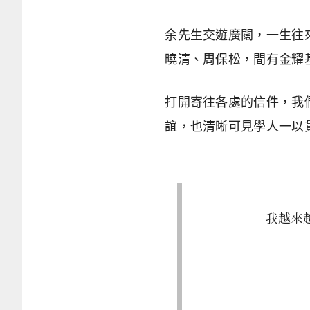
余先生交遊廣闊，一生往
曉清、周保松，間有金耀
打開寄往各處的信件，我
誼，也清晰可見學人一以
我越來