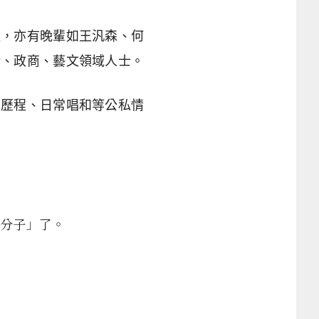
陞，亦有晚輩如王汎森、何
術、政商、藝文領域人士。
智歷程、日常唱和等公私情
分子」了。