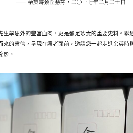
—— 余英時致丘慧芬，二〇一七年二月二十日
先生學思外的豐富血肉，更是彌足珍貴的重要史料。聯
而來的書信，呈現在讀者面前，邀請您一起走進余英時
縮影。