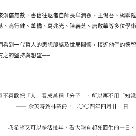
來鴻儒無數，書信往返者自師長牟潤孫、王惕吾、楊聯
基、高行健、董橋、葛兆光、陳義芝、唐啟華等多位學
們看到一代哲人的思想脈絡及世局關懷，接近他們的德
貫之的堅持與想望——
越不喜歡把「人」看成某種「分子」，所以再不用「知識
—— 余英時致林載爵，二〇〇四年四月廿一日
我希望又可以多活幾年，看大陸有起死回生的一日。