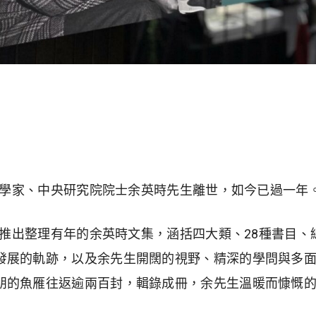
歷史學家、中央研究院院士余英時先生離世，如今已過一年
出版推出整理有年的余英時文集，涵括四大類、28種書目、
發展的軌跡，以及余先生開闊的視野、精深的學問與多
朋的魚雁往返逾兩百封，輯錄成冊，余先生溫暖而慷慨