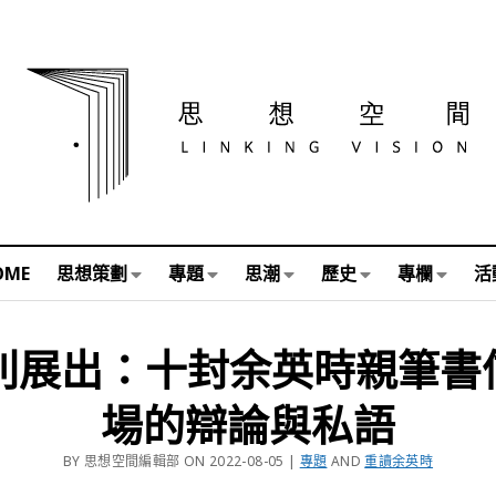
OME
思想策劃
專題
思潮
歷史
專欄
活
別展出：十封余英時親筆書
場的辯論與私語
BY 思想空間編輯部 ON 2022-08-05 |
專題
AND
重讀余英時