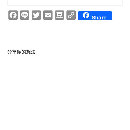
Facebook
Line
Twitter
Email
Douban
Copy
Share
Link
分享你的想法