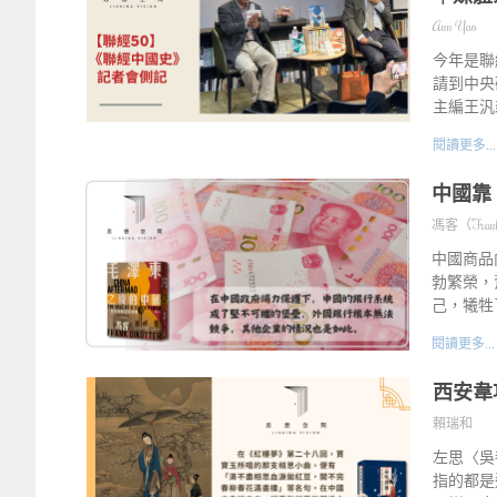
Ann Yao
今年是聯
請到中央
主編王汎
閱讀更多...
中國靠
馮客（Frank 
中國商品
勃繁榮，
己，犧牲
閱讀更多...
西安韋
賴瑞和
左思〈吳
指的都是