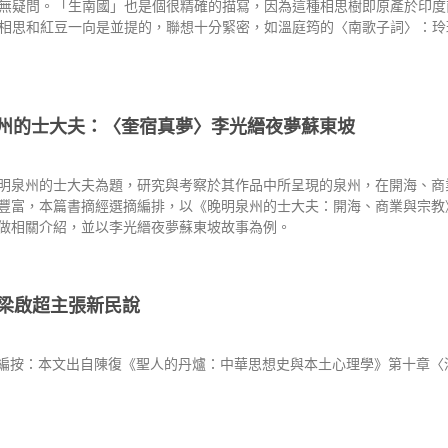
無疑問。「生南國」也是個很精確的描寫，因為這種相思樹即原產於印度
相思和紅豆一向是並提的，聯想十分緊密，如溫庭筠的〈南歌子詞〉：玲
州的士大夫：〈奎宿真夢〉李光縉夜夢蘇東坡
明泉州的士大夫為題，研究與考察於其作品中所呈現的泉州，在開海、商
豐富，本篇書摘經選摘編排，以《晚明泉州的士大夫：開海、商業與宗教
做相關介紹，並以李光縉夜夢蘇東坡故事為例。
梁啟超主張新民說
復 編按：本文出自陳復《聖人的丹爐：中華思想史與本土心理學》第十章