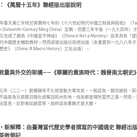
：《萬曆十五年》聯經版出版說明
春天黃仁宇終於將費時七年的《十六世紀明代中國之財政與稅收》（Taxation a
ce in Sixteenth-Century Ming China）定稿，但要三年半後（一
完成了題為《中國並不神袐》（China Is Not a Mystery）這本具
的中國歷史輔助教材，然而卻被出版社拒絕出版（本書要到一九八八年才由美國M
》〔China: A Macro History〕之名出版）。
較量與外交的架構——《華麗的貴族時代：魏晉南北朝史
元年（二二一）劉備稱帝不久就發動大軍攻吳。一般認為，關羽被殺、荊
不論是為兄弟關羽報仇或奪回荊州失地，伐吳都是理所當然之事。然而，
派意見，反對者如趙雲等，始終認為曹魏才是大敵。
，新解釋：由臺灣當代歷史學者撰寫的中國通史 聯經出版
茶敘側記