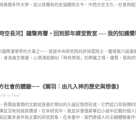
與美國多所大學，並以其獨有的史識觀照古今、中西方在文化、社會與經
時空長河】鐘聲再響，回到那年課堂教室 ── 我的知識
年國際漢學界的大事之一，就是中央研究院的許倬雲院士，獲得第六屆唐
，身為後生晚輩，心頭湧起猶似「與有榮焉」的興奮之情。儘管，我與許
方社會的體驗——《關羽：由凡入神的歷史與想像》
 J. ter Haar）
，奇聞逸事類的文獻就是基於類似的久遠記憶而形成，它們從口耳相傳的
構並沒有削弱其價值。在本研究中，我並非僅僅將筆記小說中記載的個人
些記載本身作為主要的研究對象。在本書中，我們將個人的主觀體驗看作