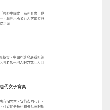
「聯經中國史」系列套書，邀
一。聯經出版發行人林載爵與
獨特之處。
廠投資。中國經濟發展看似蓬
以吸血榨乾他人的方式壯大自
唐代女子寫真
南有相思木，含情復同心」，
，可證他是指這種長紅豆的相