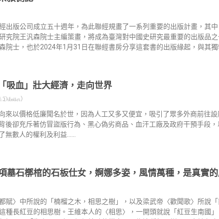
經出版公司成立五十週年，為此聯經規畫了一系列重要的出版計畫，其中
研究院王汎森院士主編策畫，將成為臺灣對中國史研究最重要的出版品之
森院士，也於2024年1月31日在聯經書房分享這套書的出版緣起，與其
「吸血」壯大經濟，走向世界
Dikotter）
向來以價格低廉聞名於世，因為人工又多又便宜，吸引了眾多外商前往設
背後卻充斥著仿冒盜版行為、黑心偽劣商品、血汗工廠及政府干預手段，
了無數人的權利及利益……
項墓石槨棺的石板仕女，婀娜多姿，風情萬種，是真實的
都賦〉中所說的「楠榴之木，相思之樹」，以及梁武帝〈歡聞歌〉所說「
這種長紅豆的相思樹。王維本人的〈相思〉，一開頭就說「紅豆生南國」