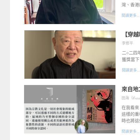
灣、香港
閱讀更多...
【穿越
李修平
二○二四
獲獎當下
閱讀更多...
來自地
田海（Barend
在我看來
這樣的重
時也將這
閱讀更多...