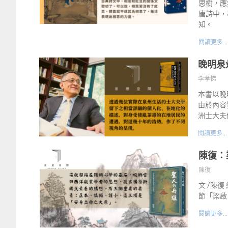
思樹，應
唐詩中，
知。
閱讀更多...
晚明泉
李孝悌
本書以晚
由於內容
洲士大夫
閱讀更多...
陳復：
陳復
文 /陳
節「梁啟
閱讀更多...