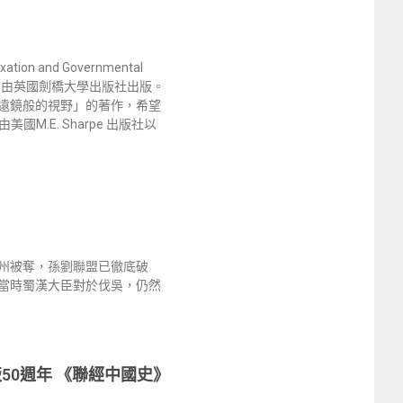
nd Governmental
九七四年）才由英國劍橋大學出版社出版。
有「望遠鏡般的視野」的著作，希望
.E. Sharpe 出版社以
》
州被奪，孫劉聯盟已徹底破
當時蜀漢大臣對於伐吳，仍然
50週年 《聯經中國史》