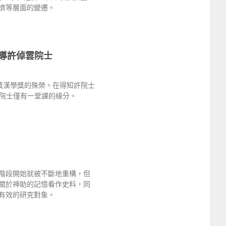
濟等層面的變遷。
嚮導許倬雲院士
獎漢學獎的殊榮。在得知許院士
院士僅有一堂課的緣分。
階段開始就被不斷地重構，但
關於神助的記憶看作史料，同
有效的研究對象。