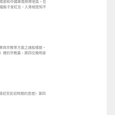
南部和中國華南熱帶地區。在
瓏骰子安紅豆，入骨相思知不
業與宗教等方面之諸般樣貌。
》裡的宗教篇，將四位晚明泉
〈清初至民初時期的思想〉第四