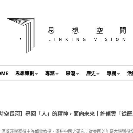
OME
思想策劃
專題
思潮
歷史
專欄
活
時空長河】尋回「人」的精神，面向未來｜許倬雲「從歷
年唐獎漢學獎得主許倬雲教授，深耕中國史研究；從美國芝加哥大學獲得