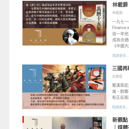
林載爵
林載爵
一九七一年
Finan
這一年他又
成為合適
《中國大歷史
閱讀更多...
三國再
呂春盛
蜀漢章武
滅，劉備
有正反兩
閱讀更多...
新觀點
｜媒體