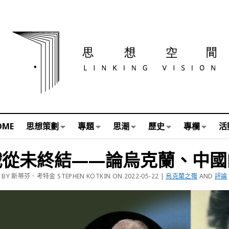
OME
思想策劃
專題
思潮
歷史
專欄
活
戰從未終結——論烏克蘭、中國
BY 斯蒂芬．考特金 STEPHEN KOTKIN ON 2022-05-22 |
烏克蘭之殤
AND
評論