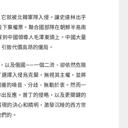
，它就被北韓軍隊入侵。讓史達林出乎
投下棄權票。聯合國部隊在朝鮮半島南
嫁到中國領導人毛澤東頭上。中國大量
，引致代價高昂的僵局。
，以及俄國——一個二流、卻依然危險
丁選擇入侵烏克蘭，無視其主權，並將
場邊的噪音、分歧、無動於衷。然而一
作出反應。普丁的侵略，以及更關鍵的
展現的決心和精明，激發沉睡的西方世
他們的。