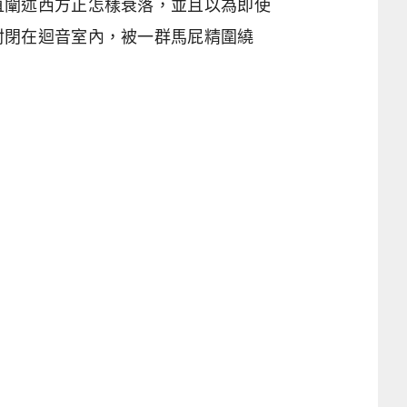
直闡述西方正怎樣衰落，並且以為即使
封閉在迴音室內，被一群馬屁精圍繞