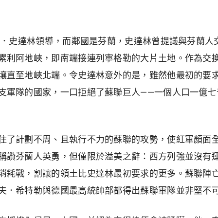
瑟夫．史達林領導，而鄰國是芬蘭，史達林曾提議與芬蘭人
累利阿地峽，即南端接連列寧格勒的大片土地。作為交
壤直至地峽北端。令史達林意外的是，雖然他最初的要
支軍隊的國家，一口拒絕了蘇聯巨人——一個人口一億七
住了計劃不周、且執行不力的蘇聯的攻勢，使紅軍顏面
稱讚芬蘭人英勇，但僅限於溢美之辭：西方列強並沒有
消耗戰，割讓的領土比史達林最初要求的更多。蘇聯陣
夫．希特勒與德國最高統帥部都得出蘇聯軍隊並非堅不