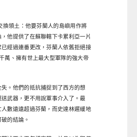
交換領土：他要芬蘭人的島嶼用作將
換，他提供了在蘇聯轄下卡累利亞一片
求已經過連番更改，芬蘭人依舊拒絕接
千萬、擁有世上最大型軍隊的強大帝
全失。他們的抵抗捕捉到了西方的想
運送武器，更不用說軍事介入了。最
亡人數遠遠超過芬蘭，而史達林遲緩地
可破的結論。