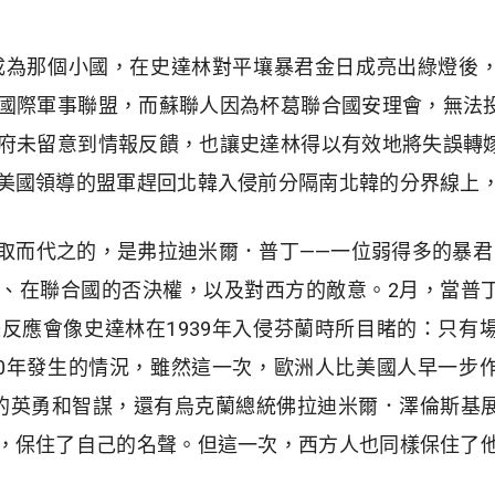
韓成為那個小國，在史達林對平壤暴君金日成亮出綠燈後
國際軍事聯盟，而蘇聯人因為杯葛聯合國安理會，無法
府未留意到情報反饋，也讓史達林得以有效地將失誤轉
美國領導的盟軍趕回北韓入侵前分隔南北韓的分界線上
取而代之的，是弗拉迪米爾．普丁——一位弱得多的暴君
、在聯合國的否決權，以及對西方的敵意。2月，當普
反應會像史達林在1939年入侵芬蘭時所目睹的：只有
50年發生的情況，雖然這一次，歐洲人比美國人早一步
的英勇和智謀，還有烏克蘭總統佛拉迪米爾．澤倫斯基
，保住了自己的名聲。但這一次，西方人也同樣保住了