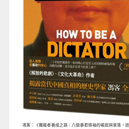
馮客：《獨裁者養成之路：八個暴君領袖的崛起與衰落，迷