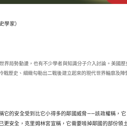
國歷史學家）
局勢動盪，也有不少學者與知識分子介入討論。美國歷史學家斯蒂芬
冷戰歷史、細緻勾勒出二戰後建立起來的現代世界輪廓及陣
稱它的安全受到比它小得多的鄰國威脅——該政權稱，它
己更安全，克里姆林宮宣稱，它需要啃掉鄰國的部份領