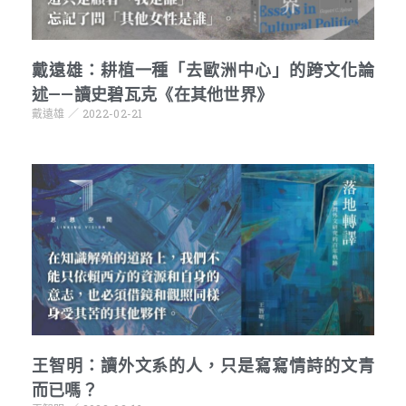
戴遠雄：耕植一種「去歐洲中心」的跨文化論
述——讀史碧瓦克《在其他世界》
戴遠雄
2022-02-21
王智明：讀外文系的人，只是寫寫情詩的文青
而已嗎？