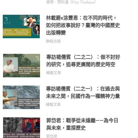
彼德．梵科潘（Peter Frankopan）
林載爵x涂豐恩：在不同的時代，
如何把故事說好？臺灣的中國歷史
出版轉變
聯經出版
專訪楊儒賓（二之二）：做不討好
的研究，追尋更廣闊的歷史時空
轉載文章
專訪楊儒賓（二之一）：在過去與
未來之間，民國作為一種精神力量
轉載文章
郭岱君：戰爭從未遠離——為今日
與未來，重探歷史
郭岱君