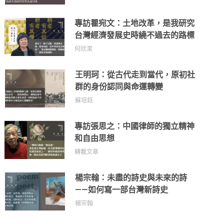
專訪瞿宛文：土地改革，是我研究
台灣經濟發展史時繞不過去的路標
何欣潔
王明珂：從古代走到當代，原初社
群的身份認同與命運轉變
蘇培鈺
專訪張思之：中國律師的獨立精神
和自由思想
轉載文章
楊宗翰：未盡的詩史與未來的詩
——如何寫一部台灣新詩史
楊宗翰