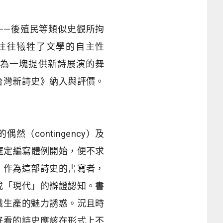
——後殖民等類似史觀所拘
往往犧牲了文學的自主性
位為一塊提供新詩展演的舞
台灣新詩史》納入與評價。
contingency）及
從框定編寫體例開始，便不求
。作為這部詩史的書寫者，
或「現代」的辯證認知。書
識生產的魅力誘惑。況且時
好看的詩史應該在形式上不