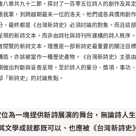
後八章共九十二節，探討了一百零五位詩人的創作及其
張我軍，到跨越期最末一位的洛夫，他們或各具慣用創
分，最終都是《台灣新詩史》必須討論的對象。而且這
呈現的新詩文本，而非由詩社與詩刊所建構的詩人秩序
者閱覽的新詩文本，理應是一部新詩史最重要的關注目
構造，亦該被當作一種歷史產物。《台灣新詩史》主張
須做出判斷與妥善呈現。至於詩人的輩分、獎項、事功、
部「新詩史」的討論焦點。
定位為一塊提供新詩展演的舞台，無論詩人生
其文學成就都既可以、也應被《台灣新詩史