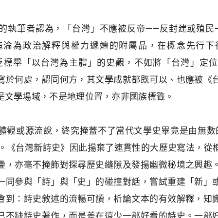
的執筆者認為，「台灣」不應被反帝——反封建或殖民
造淪為政治解釋與權力遞嬗的附屬品，在概念先行下
與其空泛標舉「以台灣為主體」的史觀，不如將「台灣」定
寫於何處，認同何方，其文學成就都既可以、也應被《
是文學場域，不是地理位置，亦非國族標籤。
觀或源流說，終究掩蓋不了當代文學史畢竟是由無數的偶然（
所構成。《台灣新詩史》因此揚棄了連貫性的大歷史寫法，
疊，亦毫不掩飾對探尋歷史縫隙及發揚幽微秘境之興趣
一同參與「詩」與「史」的碰撞對話，嘗試重建「新」
會到：詩史敘述的流暢可讀，析論文本的有效解釋，知
已不缺詩史著作，而是差在還少一部好看的詩史。一部