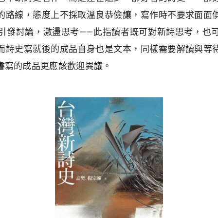
的路線，態度上不採取溫良恭儉讓，寫作時不要求面面
引發討論，激盪思考——此指讀者既可對新詩思考，也
而詩史寫就後的成品自身也是文本，同樣需要解讀與等
書寫的成品更應該歡迎異議。