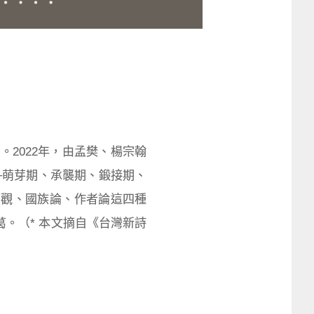
。2022年，由孟樊、楊宗翰
─萌芽期、承襲期、鍛接期、
化觀、國族論、作者論這四種
。（* 本文摘自《台灣新詩