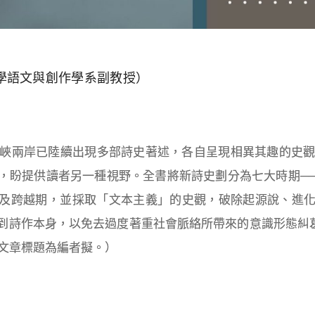
學語文與創作學系副教授）
海峽兩岸已陸續出現多部詩史著述，各自呈現相異其趣的史觀
，盼提供讀者另一種視野。全書將新詩史劃分為七大時期─
及跨越期，並採取「文本主義」的史觀，破除起源說、進
到詩作本身，以免去過度著重社會脈絡所帶來的意識形態糾葛
，文章標題為編者擬。）