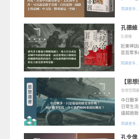
閱讀更多...
孔德維
孔德維
近東神話
芸芸眾多
閱讀更多...
【思想
思想空間
中日戰爭
日常生活
遠超過我
閱讀更多...
孔令偉