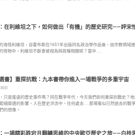
：在利維坦之下，如何做出「有機」的歷史研究——評宋
的海怪利維坦，自霍布斯在1651年出版同名政治學作品後，由宗教領域
的怪物中，利維坦不斷會被視為與政權相關呢？當中……
選書】重探抗戰：九本書帶你進入一場戰爭的多重宇宙
編輯部
，只是遙遠的歷史事件嗎？同在戰爭年代，今天我們如何重探抗戰史？地
鉅細靡遺的影響，人在歷史洪流中，往何處去……那場看似已然過去的戰
們的想像。
：一場精彩跌宕且翻轉思維的中央歐亞歷史之旅——白桂