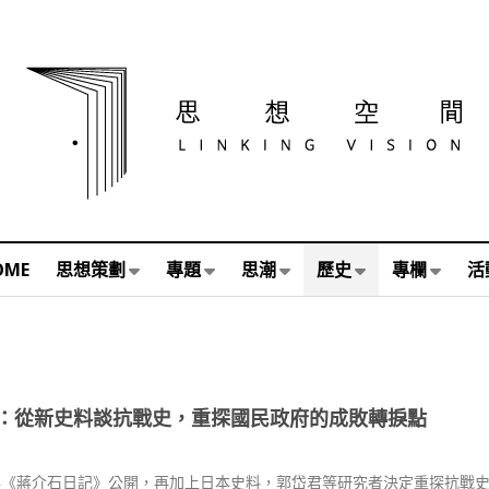
OME
思想策劃
專題
思潮
歷史
專欄
活
：從新史料談抗戰史，重探國民政府的成敗轉捩點
6年《蔣介石日記》公開，再加上日本史料，郭岱君等研究者決定重探抗戰