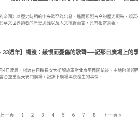
的帝國》以歷史時期的中央歐亞為出發，進而觀照古今的歷史觀點，頗富
於華文世界讀者的歷史思維以及人文視野而言，具有相當意義。
 · 33週年】楊渡：緩慢而憂傷的歌聲──記那日廣場上的
年6月4日凌晨，楊渡在目睹長安大街解放軍對北京平民開槍後，由地陪帶領
會合並重返天安門廣場，記錄下廣場黑夜發生的事情。
 上一頁
1
2
3
4
5
6
7
8
下一頁 »