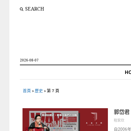
SEARCH
2026-08-07
H
首頁
>
歷史
>
第 7 頁
郭岱君
程家欣
自200