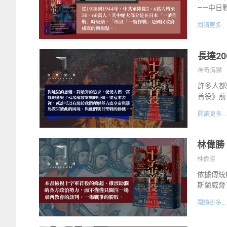
——中日
閱讀更多...
長達2
神奇海獅
許多人都
首役》前
閱讀更多...
林偉勝
林偉勝
依據傳統
斯蘭威脅
閱讀更多...