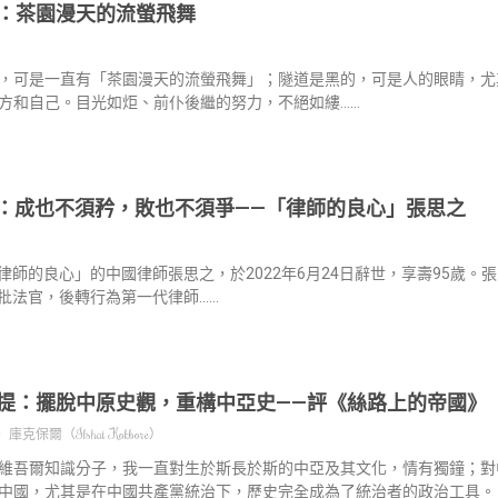
：茶園漫天的流螢飛舞
，可是一直有「茶園漫天的流螢飛舞」；隧道是黑的，可是人的眼睛，尤
方和自己。目光如炬、前仆後繼的努力，不絕如縷……
：成也不須矜，敗也不須爭——「律師的良心」張思之
律師的良心」的中國律師張思之，於2022年6月24日辭世，享壽95歲。張
批法官，後轉行為第一代律師……
提：擺脫中原史觀，重構中亞史——評《絲路上的帝國》
庫克保爾（Ilshat Kokbore）
維吾爾知識分子，我一直對生於斯長於斯的中亞及其文化，情有獨鐘；對
中國，尤其是在中國共產黨統治下，歷史完全成為了統治者的政治工具。