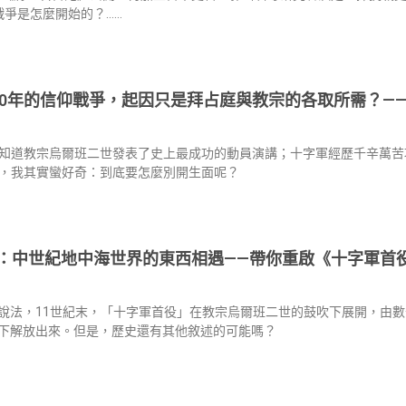
戰爭是怎麼開始的？……
00年的信仰戰爭，起因只是拜占庭與教宗的各取所需？—
知道教宗烏爾班二世發表了史上最成功的動員演講；十字軍經歷千辛萬苦
，我其實蠻好奇：到底要怎麼別開生面呢？
：中世紀地中海世界的東西相遇——帶你重啟《十字軍首
說法，11世紀末，「十字軍首役」在教宗烏爾班二世的鼓吹下展開，由
下解放出來。但是，歷史還有其他敘述的可能嗎？