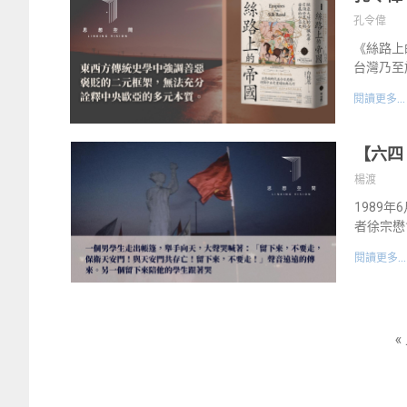
孔令偉
《絲路上
台灣乃至
閱讀更多...
【六四
楊渡
1989
者徐宗懋
閱讀更多...
«