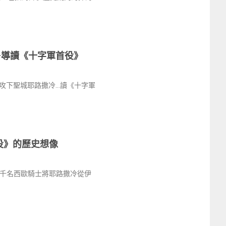
—導讀《十字軍首役》
攻下聖城耶路撒冷…讀《十字軍
役》的歷史想像
數千名西歐騎士將耶路撒冷從伊