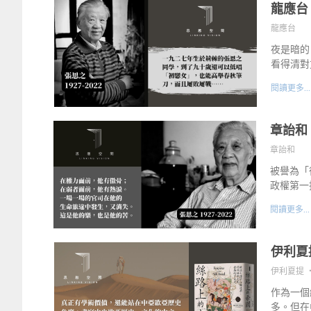
龍應台
龍應台
夜是暗的
看得清對
閱讀更多...
章詒和
章詒和
被譽為「
政權第一
閱讀更多...
伊利夏
伊利夏提 ‧ 
作為一個
多。但在