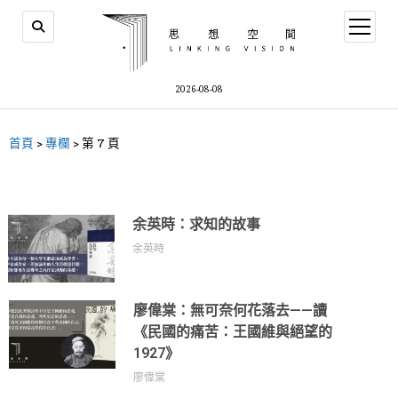
2026-08-08
首頁
>
專欄
>
第 7 頁
余英時：求知的故事
余英時
廖偉棠：無可奈何花落去——讀
《民國的痛苦：王國維與絕望的
1927》
廖偉棠