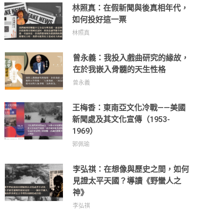
林照真：在假新聞與後真相年代，
如何投好這一票
林照真
曾永義：我投入戲曲研究的緣故，
在於我嵌入骨髓的天生性格
曾永義
王梅香：東南亞文化冷戰——美國
新聞處及其文化宣傳（1953-
1969）
郭佩瑜
李弘祺：在想像與歷史之間，如何
見證太平天國？導讀《野蠻人之
神》
李弘祺