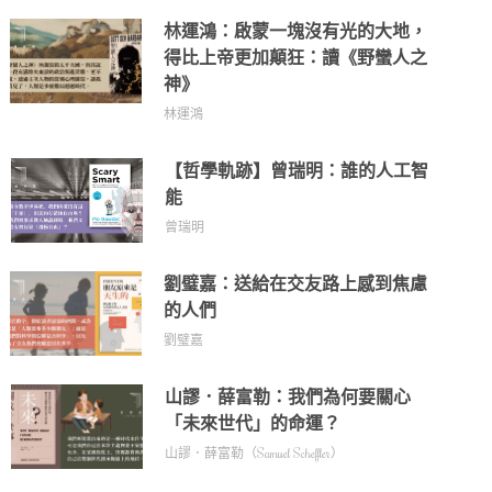
林運鴻：啟蒙一塊沒有光的大地，
得比上帝更加顛狂：讀《野蠻人之
神》
林運鴻
【哲學軌跡】曾瑞明：誰的人工智
能
曾瑞明
劉璧嘉：送給在交友路上感到焦慮
的人們
劉璧嘉
山謬．薛富勒：我們為何要關心
「未來世代」的命運？
山謬．薛富勒（Samuel Scheffler）