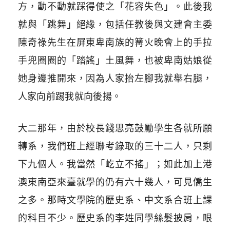
方，動不動就踩得使之「花容失色」。此後我
就與「跳舞」絕緣，包括任教後與文建會主委
陳奇祿先生在屏東卑南族的篝火晚會上的手拉
手兜圈圈的「踏謠」土風舞，也被卑南姑娘從
她身邊推開來，因為人家抬左腳我就舉右腿，
人家向前踢我就向後揚。
大二那年，由於校長錢思亮鼓勵學生各就所願
轉系，我們班上經聯考錄取的三十二人，只剩
下九個人。我當然「屹立不搖」；如此加上港
澳東南亞來臺就學的仍有六十幾人，可見僑生
之多。那時文學院的歷史系、中文系合班上課
的科目不少。歷史系的李姓同學絲髮披肩，眼