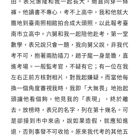
田。表兄惠隆和我一起長大，簡直同穿一條
褲。他讀書不專心，考不上高中，我和他就大
膽地到臺南照相館拍合成大頭照，以此報考臺
南市立高中。六舅和我一起陪他赴考，第一堂
數學，表兄說只會一題，我向舅父說，非我代
考不可，抱著兩肋插刀，趙子龍一身是膽，直
進考場。一般監考官，不疑有它；有一位在我
左右正前方核對相片，對我起嫌疑。而當他每
換一個角度審視我時，我即「大無畏」地抬起
頭讓他看個夠，他見我的「表現」，終於離
去。放榜時，表兄的名字，列在第十幾名。可
是卻接到市中來函，說如果造假，就應知進
退，否則事發不可收拾。原來我代考的其他五