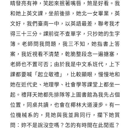
睛發亮有神，笑起來抿著嘴唇，煞是好看。我
和她上英文課，坐前後排，她北一女畢業，英
文好，我們臺南一中，以英語最差，聯考我才
得三十三分。課前從不查單字，只抄她的生字
簿。老師問我問題，我三不知，她指書上答
案，我近視看不清楚，乾脆整段念一遍搪塞，
老師也不置可否；由於我是中文系班代，上下
課都要喊「起立敬禮」，比較顯眼，慢慢地和
她在近代史、地理學、社會學等課堂上都坐一
起。禮拜天她都先排隊等上圖書館為我先占個
位置，同桌共讀，也會在椰林大道漫步。有一
位機械系的，見她與我並肩同行，攔下她質
問：妳不是說沒空嗎？怎的有時間在此閒逛？