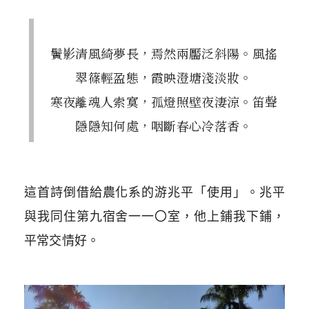
鬢影清風綺夢長，焉然兩靨泛斜陽。風搖
翠篠輕盈態，霞映澄塘淺淡妝。
寒夜離魂人索寞，孤燈照壁夜淒涼。笛聲
隱隱知何處，咽斷春心冷落香。
這首詩倒借給農化系的游兆平「使用」。兆平
與我同住第九宿舍一一〇室，他上鋪我下鋪，
平常交情好。