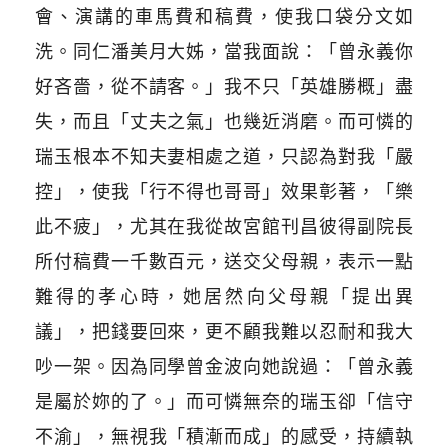
會、演講的車馬費和稿費，使我口袋分文如
洗。同仁潘美月大姊，當我面說：「曾永義你
好吝嗇，從不請客。」我不只「英雄勝概」盡
失，而且「丈夫之氣」也幾近消磨。而可憐的
瑞玉根本不知夫妻相處之道，只認為對我「嚴
控」，使我「行不得也哥哥」效果彰著，「樂
此不疲」，尤其在我從故宮館刊昌彼得副院長
所付稿費一千數百元，送交父母親，表示一點
難得的孝心時，她居然向父母親「提出異
議」，把錢要回來，更不顧我難以忍耐和我大
吵一架。因為同學曾金波向她說過：「曾永義
是屬於妳的了。」而可憐無奈的瑞玉卻「信守
不渝」，無視我「積漸而成」的感受，持續執