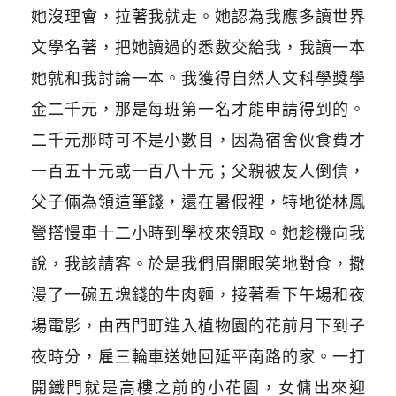
她沒理會，拉著我就走。她認為我應多讀世界
文學名著，把她讀過的悉數交給我，我讀一本
她就和我討論一本。我獲得自然人文科學獎學
金二千元，那是每班第一名才能申請得到的。
二千元那時可不是小數目，因為宿舍伙食費才
一百五十元或一百八十元；父親被友人倒債，
父子倆為領這筆錢，還在暑假裡，特地從林鳳
營搭慢車十二小時到學校來領取。她趁機向我
說，我該請客。於是我們眉開眼笑地對食，撒
漫了一碗五塊錢的牛肉麵，接著看下午場和夜
場電影，由西門町進入植物園的花前月下到子
夜時分，雇三輪車送她回延平南路的家。一打
開鐵門就是高樓之前的小花園，女傭出來迎