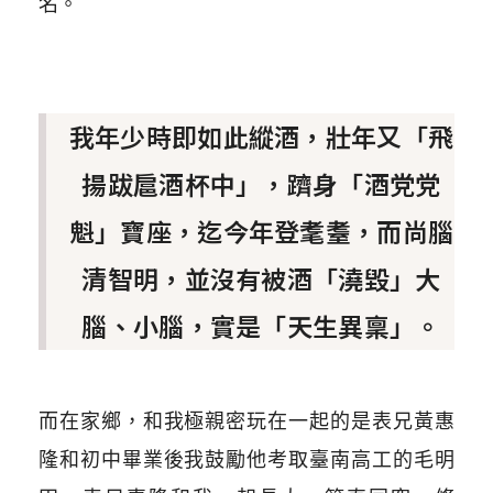
名。
我年少時即如此縱酒，壯年又「飛
揚跋扈酒杯中」，躋身「酒党党
魁」寶座，迄今年登耄耋，而尚腦
清智明，並沒有被酒「澆毀」大
腦、小腦，實是「天生異稟」。
而在家鄉，和我極親密玩在一起的是表兄黃惠
隆和初中畢業後我鼓勵他考取臺南高工的毛明