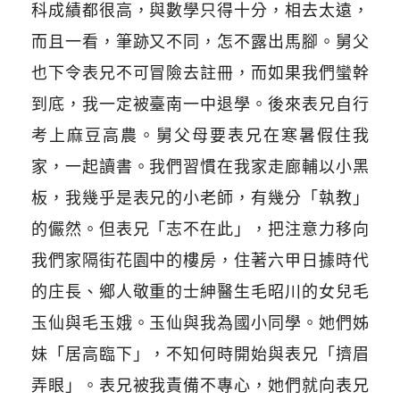
科成績都很高，與數學只得十分，相去太遠，
而且一看，筆跡又不同，怎不露出馬腳。舅父
也下令表兄不可冒險去註冊，而如果我們蠻幹
到底，我一定被臺南一中退學。後來表兄自行
考上麻豆高農。舅父母要表兄在寒暑假住我
家，一起讀書。我們習慣在我家走廊輔以小黑
板，我幾乎是表兄的小老師，有幾分「執教」
的儼然。但表兄「志不在此」，把注意力移向
我們家隔街花園中的樓房，住著六甲日據時代
的庄長、鄉人敬重的士紳醫生毛昭川的女兒毛
玉仙與毛玉娥。玉仙與我為國小同學。她們姊
妹「居高臨下」，不知何時開始與表兄「擠眉
弄眼」。表兄被我責備不專心，她們就向表兄