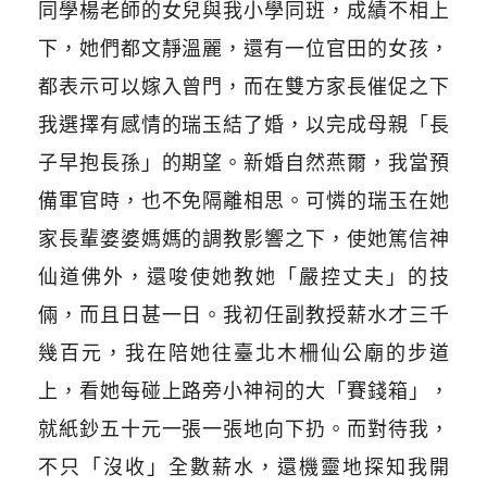
同學楊老師的女兒與我小學同班，成績不相上
下，她們都文靜溫麗，還有一位官田的女孩，
都表示可以嫁入曾門，而在雙方家長催促之下
我選擇有感情的瑞玉結了婚，以完成母親「長
子早抱長孫」的期望。新婚自然燕爾，我當預
備軍官時，也不免隔離相思。可憐的瑞玉在她
家長輩婆婆媽媽的調教影響之下，使她篤信神
仙道佛外，還唆使她教她「嚴控丈夫」的技
倆，而且日甚一日。我初任副教授薪水才三千
幾百元，我在陪她往臺北木柵仙公廟的步道
上，看她每碰上路旁小神祠的大「賽錢箱」，
就紙鈔五十元一張一張地向下扔。而對待我，
不只「沒收」全數薪水，還機靈地探知我開