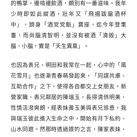
的鴨掌，邊啃邊飲酒，頗別有一番滋味。我年
少時即如此縱酒，壯年又「飛揚跋扈酒杯
中」，躋身「酒党党魁」寶座，迄今年登耄
耋，而尚腦清智明，並沒有被酒「澆毀」大
腦、小腦，實是「天生異稟」。
也因為表兄、明田和我常在一起，心中的「風
花雪月」也逐漸青春萌發起來，「同謀共慮、
互助合作」之下，使得各自都交上女朋友。新
營家職、表兄鄰居的陳瑞玉，長得清俏明美、
性情活潑爽朗，經表妹黃玉美與表兄慫恿，我
與瑞玉彼此進入生命之中，開始有月下私約、
山水同遊。然那時透過媒妁之言，陳家表妹、