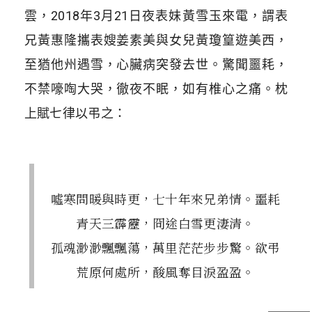
雲，2018年3月21日夜表妹黃雪玉來電，謂表
兄黃惠隆攜表嫂姜素美與女兒黃瓊篁遊美西，
至猶他州遇雪，心臟病突發去世。驚聞噩耗，
不禁嚎啕大哭，徹夜不眠，如有椎心之痛。枕
上賦七律以弔之：
噓寒問暖與時更，七十年來兄弟情。噩耗
青天三霹靂，冏途白雪更淒清。
孤魂渺渺飄飄蕩，萬里茫茫步步驚。欲弔
荒原何處所，酸風奪目淚盈盈。