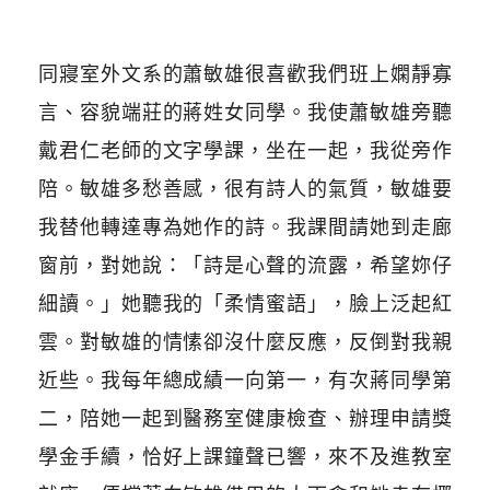
同寢室外文系的蕭敏雄很喜歡我們班上嫻靜寡
言、容貌端莊的蔣姓女同學。我使蕭敏雄旁聽
戴君仁老師的文字學課，坐在一起，我從旁作
陪。敏雄多愁善感，很有詩人的氣質，敏雄要
我替他轉達專為她作的詩。我課間請她到走廊
窗前，對她說：「詩是心聲的流露，希望妳仔
細讀。」她聽我的「柔情蜜語」，臉上泛起紅
雲。對敏雄的情愫卻沒什麼反應，反倒對我親
近些。我每年總成績一向第一，有次蔣同學第
二，陪她一起到醫務室健康檢查、辦理申請獎
學金手續，恰好上課鐘聲已響，來不及進教室