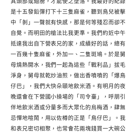
其頭部或翅膀，才能使之墜落。我最好的紀錄
是十五發鉛彈打下十三隻麻雀，聽到鳥兒被擊
中「剝」一聲就有快感，那是何等殘忍而卻不
自覺。而明田的槍法比我更準。我們約近中午
抵達我出自下營表兄的家，成績好的話，總有
一百幾十隻麻雀，外加一、二隻斑鳩。於是舅
母燒熱開水，我們一起為這些「戰利品」拔毛
淨身，舅母就乾炒油煎，做出香噴噴的「爆鳥
仔巴」，我們大快朵頤地飲米酒。有明月的夜
晚還會在下營國小操場的「司令臺」，呼朋引
伴地飲米酒或分量多而大眾化的烏梅酒，肆無
忌憚地喧鬧，用以佐樽的正是「鳥仔巴」。我
和表兄密切相聚，也常會花兩塊錢買一大碗公