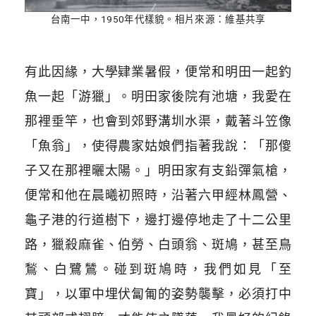
台南一中，1950年代樣貌。相片來源：維基共享
有此因緣，大學肄業暑假，便常和明田一起釣
魚一起「游獵」。明田家後院有池塘，我愛在
那裡垂竿，也會到郊野溝圳水渠，戴著斗笠像
「魚翁」，使得農家姑娘們指著我說：「那傻
子又在那裡曬太陽。」明田家有支鉛彈氣槍，
便常和他在晨曦初照時，沿著六甲經林鳳營、
龜子港的行道樹下，邊打邊停地走了十二公里
路，獵殺麻雀、伯勞、白頭翁、斑鳩，甚至鳥
鶖、白鷺鷥。碰到斑鳩時，我們如見「至
寶」，以軍中埋伏匐匍的姿勢襲擊，必須打中