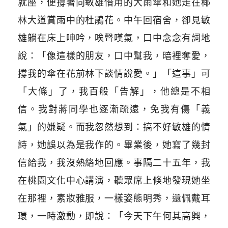
就座，便撐著向敏雄借用的大雨傘和她走在椰
林大道賞雨中的杜鵑花。中午回宿舍，卻見敏
雄躺在床上呻吟，唉聲嘆氣，口中念念有詞地
說：「像這樣的朋友，口中幫我，暗裡奪愛，
撐我的傘在花前林下談情說愛。」「這事」可
「大條」了，我百般「告解」，他總是不相
信。我對蔣同學也逐漸疏遠，免我有傷「義
氣」的嫌疑。而我忽然想到：搞不好敏雄的情
詩，她誤以為是我作的。畢業後，她寫了幾封
信給我，我沒熱絡地回應。事隔二十五年，我
在桃園文化中心講演，聽眾席上倏地發現她坐
在那裡，素妝雅服，一樣姿態明秀，還佩戴耳
環，一時激動，即說：「今天下午何其高興，