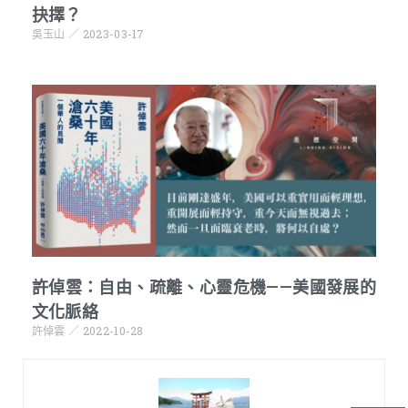
抉擇？
吳玉山
2023-03-17
許倬雲：自由、疏離、心靈危機——美國發展的
文化脈絡
許倬雲
2022-10-28