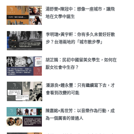
湯舒雯×陳冠中：想像一座城市，讓飛
地在文學中誕生
李明璁×黃宇軒：你有多久未曾好好散
步？台港兩地的「城市散步學」
胡芷嫣：民初中國留美女學生，如何在
厭女社會中生存？
潘源良×鍾永豐：只有繼續寫下去，才
會看到改變的可能
陳嘉銘×馬世芳：以音樂作為行動，成
為一個厲害的普通人