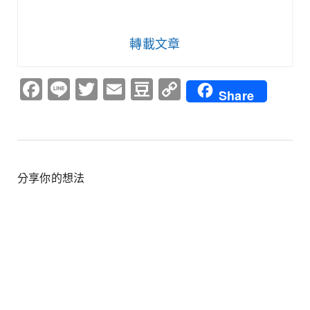
轉載文章
Facebook
Line
Twitter
Email
Douban
Copy
Share
Link
分享你的想法