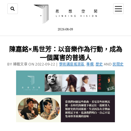
2026-08-09
陳嘉銘×馬世芳：以音樂作為行動，成為
一個厲害的普通人
BY 轉載文章 ON 2022-09-22 |
學術講座搖滾區
,
專欄
,
歷史
AND
民間史