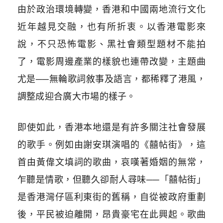
由於政治環境轉變，香港和中國兩地流行文化
近年越見交融，也有所折衷。以香港電影來
說，不只恐怖電影、黑社會類型題材不能拍
了，電影周邊產業的樣貌也連帶改變，主題曲
尤是──無輪歌詞敘事及語言，都稀釋了港風，
調整成迎合廣大市場的樣子。
即使如此，香港本地還是有許多關注社會發展
的歌手。例如由謝安琪演唱的《囍帖街》，這
首由黃偉文填詞的歌曲，哀嘆著婚姻的無常，
乍聽是情歌，但聽久卻耐人尋味──「囍帖街」
是香港灣仔區利東街的舊稱，自從被政府重劃
後，平民被迫離開，昂貴豪宅在此興起。歌曲