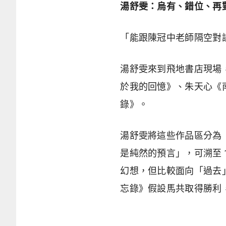
湯舒雯：烏有、錯位、再
「能跟陳冠中老師隔空對
湯舒雯來到飛地書店現場
於我的回憶》、朱天心《
錄》。
湯舒雯將這些作品區分為
是純然的預言」，可溯至 
幻想，但比較面向「過去
忘錄》假設馬共取得勝利