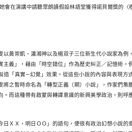
去她會在演講中請聽眾朗讀假設林語堂獲得諾貝爾獎的〈
雯以黃崇凱、瀟湘神以及楊双子三位新生代小說家為例
實主義」，藉由「時空錯位」作為歷史糾正／記憶術。
製造「真實—幻覺」效果。從這些小說的內容與表現方
雯將之暫時命名為「轉型正義（期）小說」，作家們集
向。而這種帶有啟蒙與轉譯意識的新興美學政治，則呼
今日ＸＸ，明日ＯＯ」的語句，便很有政治幻想小說的