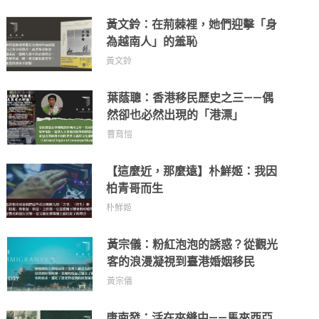
黃文鈴：在荊棘裡，她們迎擊「身
為越南人」的羞恥
黃文鈴
葉蔭聰：香港移民歷史之三——偶
然卻也必然出現的「港漂」
曹育愷
【這麼近，那麼遠】朴鮮姬：我因
柏青哥而生
朴鮮姬
黃宗儀：粉紅泡泡的誘惑？從觀光
客的浪漫凝視到臺港婚姻移民
黃宗儀
唐南發：活在夾縫中——馬來西亞