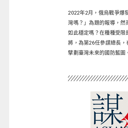
2022年2月，俄烏戰
灣嗎？」為題的報導，然
如此穩定嗎？在種種受限
將，為第26任參謀總長
擘劃臺灣未來的國防藍圖