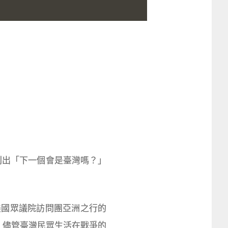
刊出「下一個會是臺灣嗎？」
亦為美國眾議院訪問團亞洲之行的
。儘管臺灣民眾生活在戰爭的