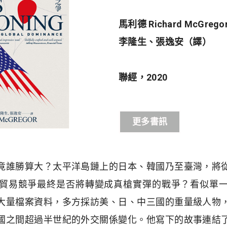
馬利德
Richard McGrego
李隆生、張逸安
（譯）
聯經，
2020
更多書訊
竟誰勝算大？太平洋島鏈上的日本、韓國乃至臺灣，將
貿易競爭最終是否將轉變成真槍實彈的戰爭？看似單
大量檔案資料，多方採訪美、日、中三國的重量級人物
國之間超過半世紀的外交關係變化。他寫下的故事連結