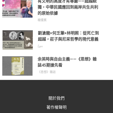
有文明的高度才有尊嚴——超越統
獨，中華民國應回到兩岸共生共利
的原始依據
楊儒賓
劉滄龍×何乏筆×林明照：從死亡到
超越，莊子與尼采哲學的現代意義
Lynn
余英時與自由主義——《思想》雜
誌45期搶先看
《思想》雜誌
關於我們
著作權聲明