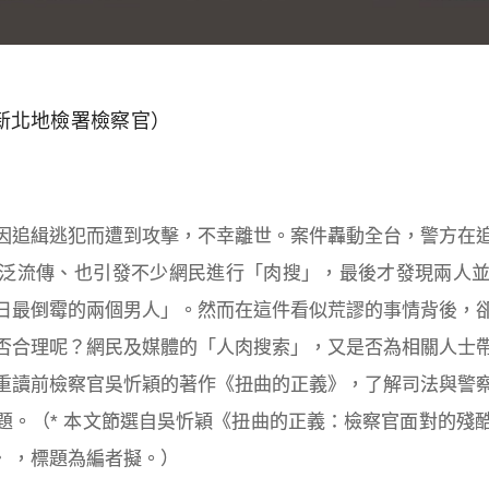
新北地檢署檢察官）
因追緝逃犯而遭到攻擊，不幸離世。案件轟動全台，警方在
泛流傳、也引發不少網民進行「肉搜」，最後才發現兩人
日最倒霉的兩個男人」。然而在這件看似荒謬的事情背後，
否合理呢？網民及媒體的「人肉搜索」，又是否為相關人士
重讀前檢察官吳忻穎的著作《扭曲的正義》，了解
司法與警
題。
（* 本文節選自吳忻穎《扭曲的正義：檢察官面對的殘
〉，標題為編者擬。）