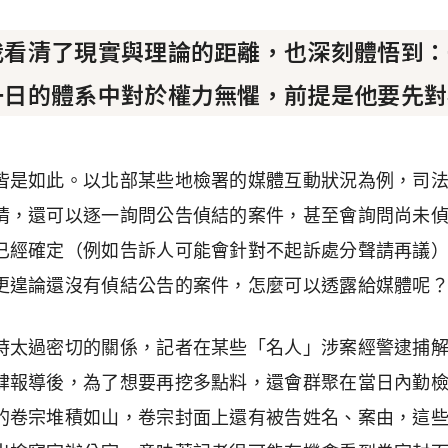
我看清了現實與理論的距離，也深刻體悟到：
一日的體系中對於權力無懼，前提是他要先對
皆是如此。以北部某些地檢署的媒體互動狀況為例，司
情，還可以逐一詢問公告偵結的案件，甚至會詢問尚未
已經確定（例如告訴人可能會針對不起訴處分聲請再議
更遑論還沒有偵結公告的案件，怎麼可以透露給媒體呢
時太過密切的關係，記者在某些「名人」涉案經警逮捕
肆報導後，為了想要再挖多點料，還會群聚在當日內勤
的卷宗堆積如山，卷宗封面上還有被告姓名、案由，這