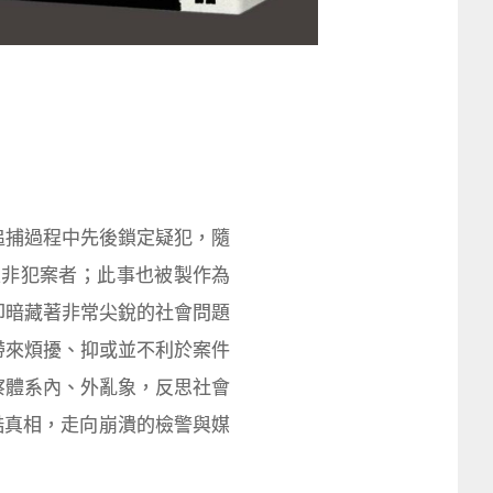
追捕過程中先後鎖定疑犯，隨
並非犯案者；此事也被製作為
卻暗藏著非常尖銳的社會問題
帶來煩擾、抑或並不利於案件
察體系內、外亂象，反思社會
酷真相，走向崩潰的檢警與媒