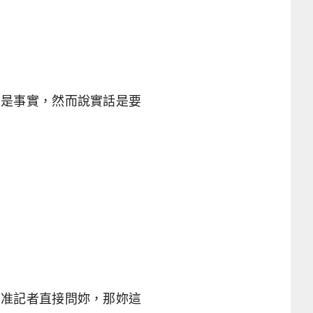
麼是事實，然而說實話是要
」
不准記者直接問妳，那妳這