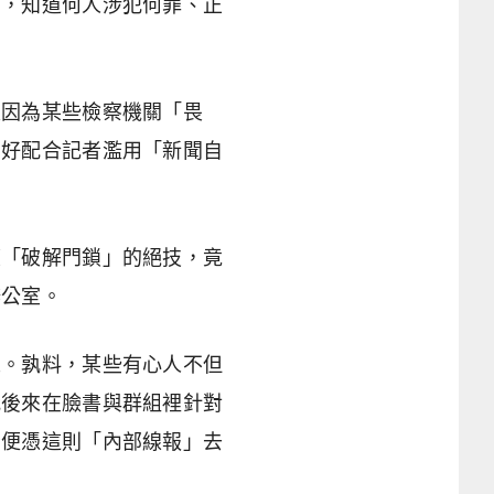
面，知道何人涉犯何罪、正
是因為某些檢察機關「畏
只好配合記者濫用「新聞自
懷「破解門鎖」的絕技，竟
辦公室。
人。孰料，某些有心人不但
我後來在臉書與群組裡針對
者便憑這則「內部線報」去