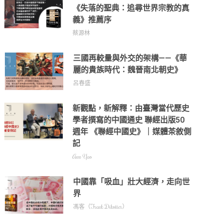
《失落的聖典：追尋世界宗教的真
義》推薦序
蔡源林
三國再較量與外交的架構——《華
麗的貴族時代：魏晉南北朝史》
呂春盛
新觀點，新解釋：由臺灣當代歷史
學者撰寫的中國通史 聯經出版50
週年 《聯經中國史》｜媒體茶敘側
記
Ann Yao
中國靠「吸血」壯大經濟，走向世
界
馮客（Frank Dikotter）