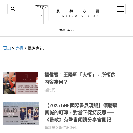
2026-08-07
首頁
>
專欄
>
聯經書訊
楊儒賓：王陽明「大悟」，所悟的
內容為何？
楊儒賓
【2025TiBE國際書展現場】傾聽最
真誠的叮嚀，對當下保持反思——
《暴政》有聲書朗讀分享會側記
聯經出版數位出版部