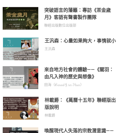
突破語言的藩籬：專訪《茶金歲
月》客語有聲書製作團隊
聯經出版數位出版部
王汎森：心量如果夠大，事情就小
王汎森
來自地方社會的體驗——《關羽：
由凡入神的歷史與想像》
田海（Barend J. ter Haar）
林載爵：《萬曆十五年》聯經版出
版說明
林載爵
喚醒現代人失落的宗教潛意識——