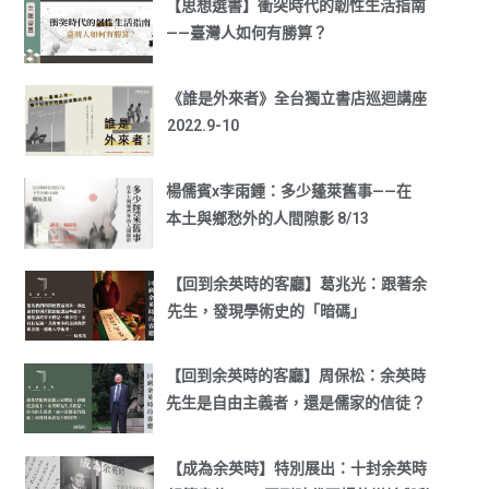
【思想選書】衝突時代的韌性生活指南
——臺灣人如何有勝算？
《誰是外來者》全台獨立書店巡迴講座
2022.9-10
楊儒賓x李雨鍾：多少蓬萊舊事——在
本土與鄉愁外的人間隙影 8/13
【回到余英時的客廳】葛兆光：跟著余
先生，發現學術史的「暗碼」
【回到余英時的客廳】周保松：余英時
先生是自由主義者，還是儒家的信徒？
【成為余英時】特別展出：十封余英時