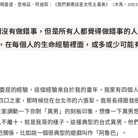
瑪曼達．恩格茲．阿迪契：《我們都應該是女性主義者》（木馬，202
明沒有做錯事，但是所有人都覺得做錯事的人
，在每個人的生命經驗裡面，或多或少可能
委屈的經驗，這個經驗來自於我的童年。我家有四個
四口之家，那時候住在台北市的六張犁。我哥長得跟我
大家調動一下你對「異男」的刻板印象，想像一下異男
九不離十，就是我哥的樣子。這樣典型的台式異男，他
近關係，比如說一個很典型的遊戲叫作「阿魯巴」。