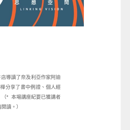
女書店導讀了奈及利亞作家阿迪
，黃星樺分享了書中例證、個人經
（* 本場講座紀要已獲講者
情閱讀。）