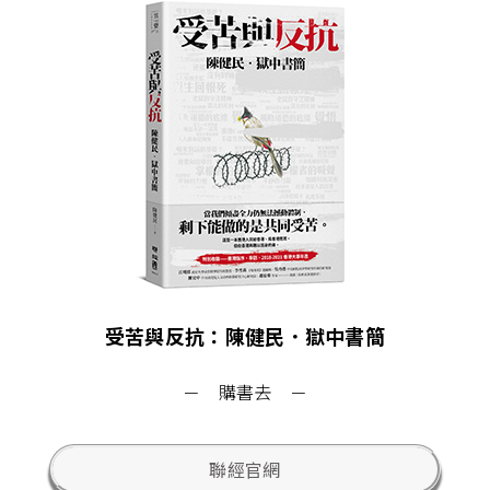
受苦與反抗：陳健民．獄中書簡
－ 購書去 －
聯經官網