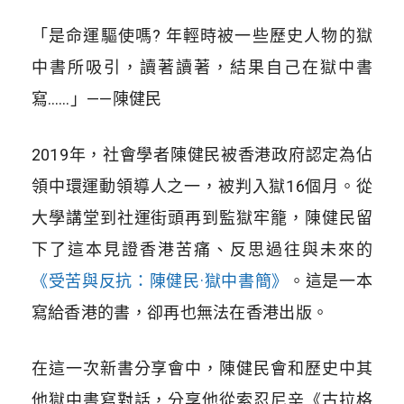
「是命運驅使嗎? 年輕時被一些歷史人物的獄
中書所吸引，讀著讀著，結果自己在獄中書
寫……」——陳健民
2019年，社會學者陳健民被香港政府認定為佔
領中環運動領導人之一，被判入獄16個月。從
大學講堂到社運街頭再到監獄牢籠，陳健民留
下了這本見證香港苦痛、反思過往與未來的
《受苦與反抗：陳健民·獄中書簡》
。這是一本
寫給香港的書，卻再也無法在香港出版。
在這一次新書分享會中，陳健民會和歷史中其
他獄中書寫對話，分享他從索忍尼辛《古拉格