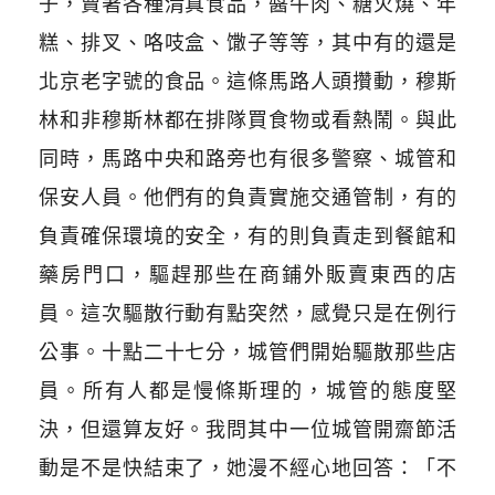
子，賣著各種清真食品，醬牛肉、糖火燒、年
糕、排叉、咯吱盒、馓子等等，其中有的還是
北京老字號的食品。這條馬路人頭攢動，穆斯
林和非穆斯林都在排隊買食物或看熱鬧。與此
同時，馬路中央和路旁也有很多警察、城管和
保安人員。他們有的負責實施交通管制，有的
負責確保環境的安全，有的則負責走到餐館和
藥房門口，驅趕那些在商鋪外販賣東西的店
員。這次驅散行動有點突然，感覺只是在例行
公事。十點二十七分，城管們開始驅散那些店
員。所有人都是慢條斯理的，城管的態度堅
決，但還算友好。我問其中一位城管開齋節活
動是不是快結束了，她漫不經心地回答：「不