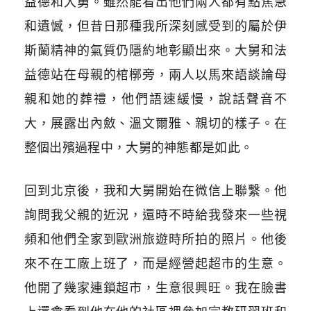
益德和大舅。雖然能看出他們兩人都有點焦急
和遺憾，但昔日那種我所深刻感受到的屬於伊
斯蘭精神的氣質仍隱約地彰顯出來。大舅和法
益德站在母親的棺槨旁，兩人以馬來語談論母
親和她的葬禮，他們語速緩慢，說話聲音不
大，展露出內斂、溫文爾雅、親切的樣子。在
整個出殯過程中，大舅的神態都是如此。
回到北京後，我和大舅開始在微信上聯繫。他
詢問我父親的近況，還時不時給我發來一些視
頻和他們全家到歐洲旅遊時所拍的照片。他後
來不在工廠上班了，而是經營起超市的生意。
他開了幾家連鎖超市，生意很興旺。我在臉書