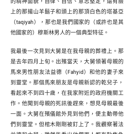
的精神面貌，自律、自信、意志堅定，還有臉
上的那撮山羊鬍子和頭上的那頂白色的塔基亞
（taqiyah），那也是我們國家的（或許也是其
他國家的）穆斯林男人的一個典型特征。
我最後一次見到大舅是在我母親的葬禮上。那
是去年四月上旬。出殯當天，大舅領著母親的
馬來男性朋友法益德（Fahyid）和他的妻子來
到靈堂。那個馬來朋友是母親新認的乾兒子，
看起來不到四十歲，在我家附近的政府機關工
作。他聞到母親的死訊後趕來，想見母親最後
一面。大舅在殯儀館外見到他們，便主動帶他
們到靈堂。但棺木剛剛被釘上了。我觀察著法