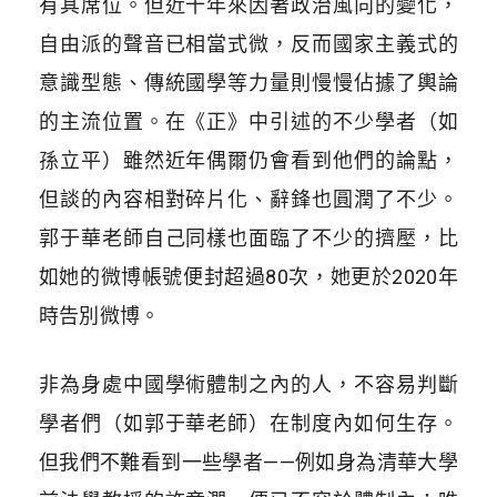
有其席位。但近十年來因著政治風向的變化，
自由派的聲音已相當式微，反而國家主義式的
意識型態、傳統國學等力量則慢慢佔據了輿論
的主流位置。在《正》中引述的不少學者（如
孫立平）雖然近年偶爾仍會看到他們的論點，
但談的內容相對碎片化、辭鋒也圓潤了不少。
郭于華老師自己同樣也面臨了不少的擠壓，比
如她的微博帳號便封超過80次，她更於2020年
時告別微博。
非為身處中國學術體制之內的人，不容易判斷
學者們（如郭于華老師）在制度內如何生存。
但我們不難看到一些學者——例如身為清華大學