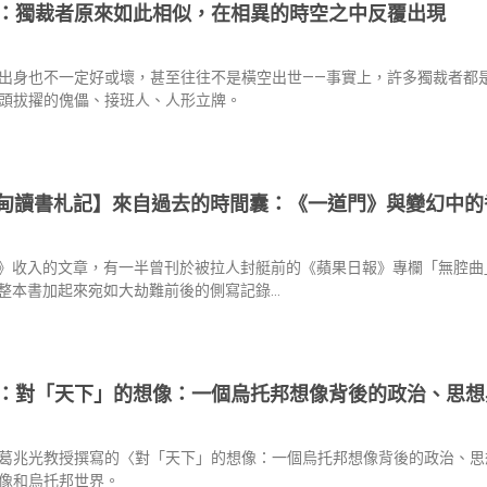
：獨裁者原來如此相似，在相異的時空之中反覆出現
出身也不一定好或壞，甚至往往不是橫空出世——事實上，許多獨裁者都
頭拔擢的傀儡、接班人、人形立牌。
甸讀書札記】來自過去的時間囊：《一道門》與變幻中的
》收入的文章，有一半曾刊於被拉人封艇前的《蘋果日報》專欄「無腔曲
整本書加起來宛如大劫難前後的側寫記錄…
：對「天下」的想像：一個烏托邦想像背後的政治、思想
葛兆光教授撰寫的〈對「天下」的想像：一個烏托邦想像背後的政治、思
像和烏托邦世界。