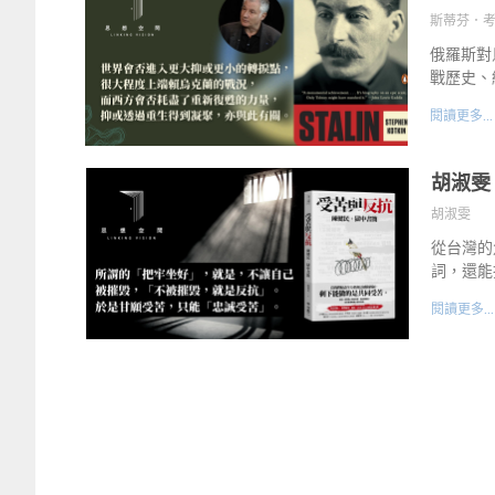
斯蒂芬．考特金 
俄羅斯對烏
戰歷史、
閱讀更多...
胡淑雯
胡淑雯
從台灣的
詞，還能
閱讀更多...