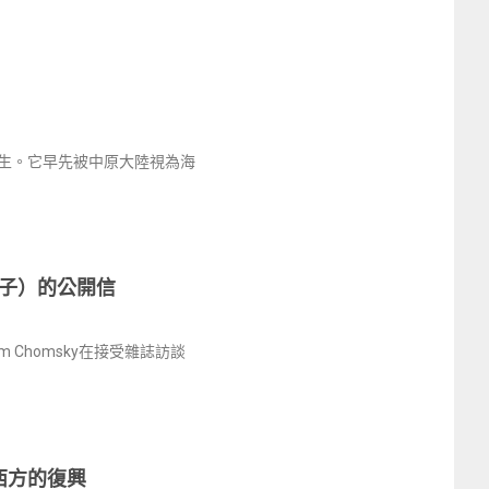
生。它早先被中原大陸視為海
子）的公開信
m Chomsky在接受雜誌訪談
西方的復興