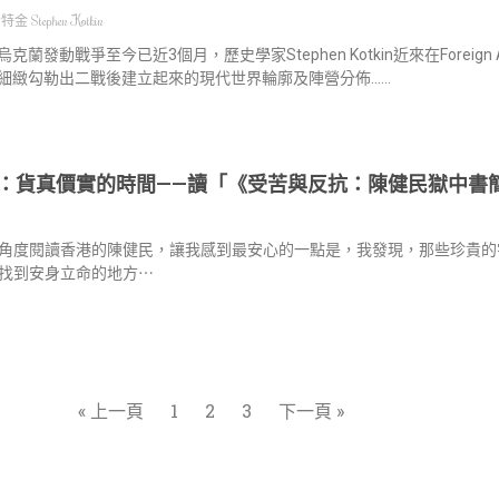
Stephen Kotkin
克蘭發動戰爭至今已近3個月，歷史學家Stephen Kotkin近來在Foreign
細緻勾勒出二戰後建立起來的現代世界輪廓及陣營分佈……
：貨真價實的時間——讀「《受苦與反抗：陳健民獄中書
角度閱讀香港的陳健民，讓我感到最安心的一點是，我發現，那些珍貴的
找到安身立命的地方⋯
« 上一頁
1
2
3
下一頁 »