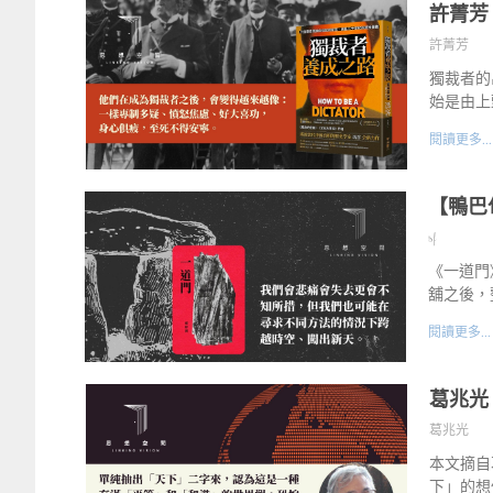
許菁芳
許菁芳
獨裁者的
始是由上
閱讀更多...
【鴨巴
sf
《一道門
舖之後，
閱讀更多...
葛兆光
葛兆光
本文摘自
下」的想