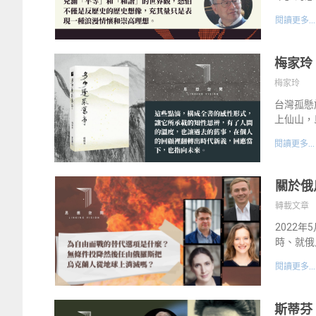
閱讀更多...
梅家玲
梅家玲
台灣孤懸
上仙山，
閱讀更多...
關於俄
轉載文章
2022年
時、就俄
閱讀更多...
斯蒂芬