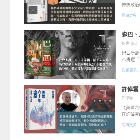
傳統政治
閱讀更多...
森巴、
約克 York
巴西所處
帝挑選「
閱讀更多...
許倬雲
許倬雲
《美國六
在許倬雲
閱讀更多...