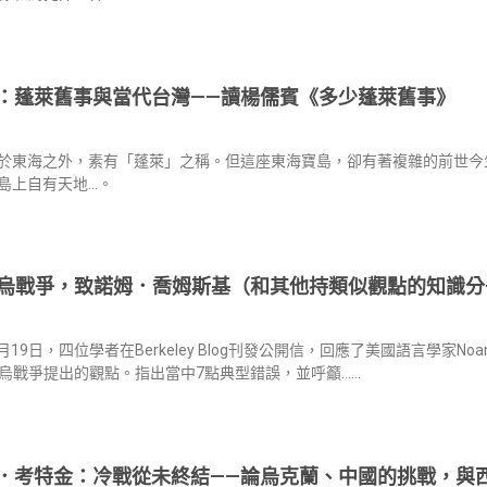
：蓬萊舊事與當代台灣——讀楊儒賓《多少蓬萊舊事》
於東海之外，素有「蓬萊」之稱。但這座東海寶島，卻有著複雜的前世今
島上自有天地…。
烏戰爭，致諾姆．喬姆斯基（和其他持類似觀點的知識分
5月19日，四位學者在Berkeley Blog刊發公開信，回應了美國語言學家Noa
烏戰爭提出的觀點。指出當中7點典型錯誤，並呼籲……
．考特金：冷戰從未終結——論烏克蘭、中國的挑戰，與