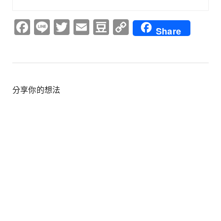
Facebook
Line
Twitter
Email
Douban
Copy
Share
Link
分享你的想法