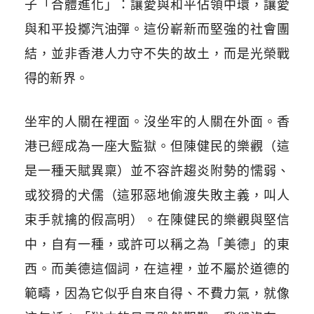
子「合體進化」：讓愛與和平佔領中環，讓愛
與和平投擲汽油彈。這份嶄新而堅強的社會團
結，並非香港人力守不失的故土，而是光榮戰
得的新界。
坐牢的人關在裡面。沒坐牢的人關在外面。香
港已經成為一座大監獄。但陳健民的樂觀（這
是一種天賦異稟）並不容許趨炎附勢的懦弱、
或狡猾的犬儒（這邪惡地偷渡失敗主義，叫人
束手就擒的假高明）。在陳健民的樂觀與堅信
中，自有一種，或許可以稱之為「美德」的東
西。而美德這個詞，在這裡，並不屬於道德的
範疇，因為它似乎自來自得、不費力氣，就像