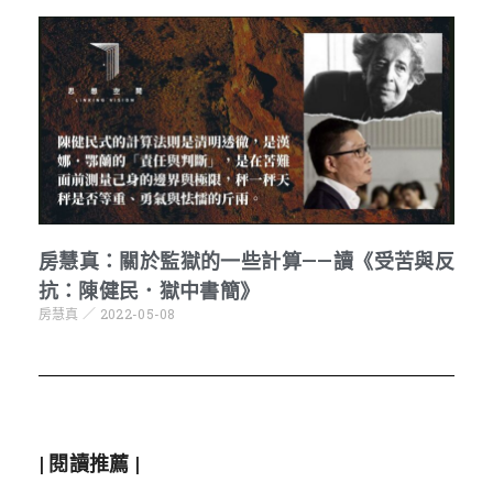
房慧真：關於監獄的一些計算——讀《受苦與反
抗：陳健民．獄中書簡》
房慧真
2022-05-08
| 閱讀推薦 |