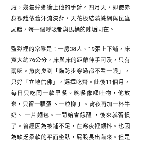
屜，幾隻蟑螂衝上他的手臂。四月天，即使赤
身裸體依舊汗流浹背，天花板結滿蛛網與昆蟲
屍體，每一個呼吸都與馬桶的陳垢同在。
監獄裡的常態是：一房38人、19張上下舖，床
寬大約76公分，床與床的距離伸手可及，只有
兩呎。魚肉臭到「貓跨步穿過都不看一眼」，
只好「立地信佛」，選擇吃齋。此後11個月，
每日只吃同一款早餐。晚餐像嘔吐物，他放
棄，只留一顆蛋 、一粒柳丁 。宵夜再加一杯牛
奶、 一片麵包。一開始會餓醒 ，後來就習慣
了。曾經因為被鋪不足，在寒夜裡顫抖。也因
為缺乏柔軟的平面坐臥，屁股長出繭來。但是