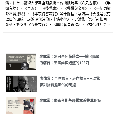
灣，任台北藝術大學客座副教授。
曾出版詩集《八尺雪意》、《半
簿鬼語》、《春盞》、《後覺書》、《櫻桃與金剛》、《一切閃耀
都不會熄滅》、《半夜待雪喊我》等十餘種，講演集《玫瑰是沒有
理由的開放：走近現代詩的四十條小徑》，評論集「異托邦指南」
系列，散文集《衣錦夜行》、《尋找倉央嘉措》、《有情枝》等。
廖偉棠：無可奈何花落去——讀《民國
的痛苦：王國維與絕望的1927》
廖偉棠：再見語言，走向語言——以電
影對抗普遍媚俗的高達
廖偉棠：像布考斯基那樣寫首挑釁的詩