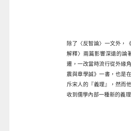
除了〈反智論〉一文外，
解釋〉兩篇影響深遠的論
遷，一改當時流行從外緣
震與章學誠》一書，也是
斥宋人的『義理』，然而
收到儒學內部一種新的義理