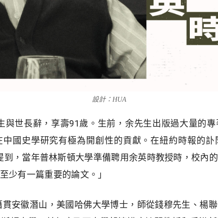
設計：HUA
時先生與世長辭，享壽91歲。生前，余先生出版過大量的
在中國史學研究有極為開創性的貢獻。在紐約時報的訃
son）教授提到，當年普林斯頓大學準備聘用余英時教授時，
至少有一篇重要的論文。」
，籍貫安徽潛山，美國哈佛大學博士，師從錢穆先生、楊