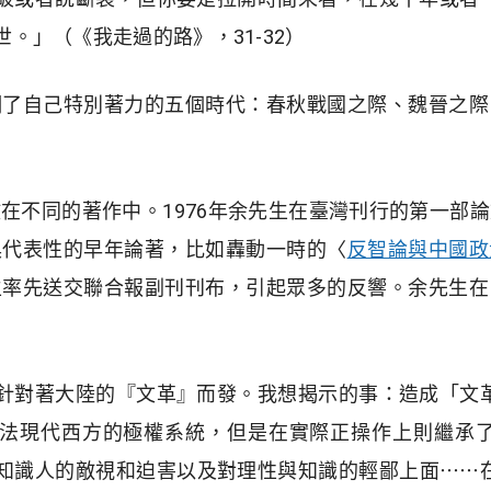
。」（《我走過的路》，31-32）
明了自己特別著力的五個時代：春秋戰國之際、魏晉之際
在不同的著作中。1976年余先生在臺灣刊行的第一部
具代表性的早年論著，比如轟動一時的〈
反智論與中國政
生率先送交聯合報副刊刊布，引起眾多的反響。余先生在
針對著大陸的『文革』而發。我想揭示的事：造成「文
法現代西方的極權系統，但是在實際正操作上則繼承
知識人的敵視和迫害以及對理性與知識的輕鄙上面⋯⋯