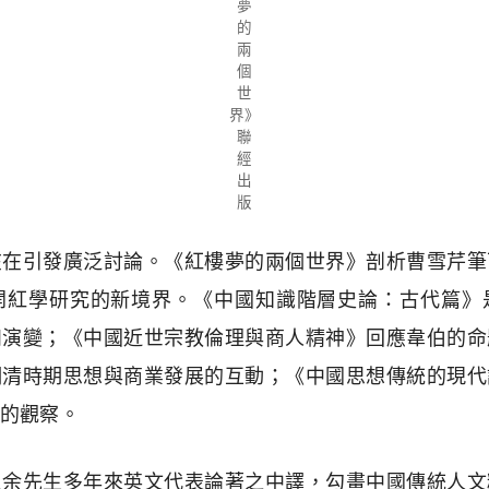
夢
的
兩
個
世
界》
聯
經
出
版
在在引發廣泛討論。《紅樓夢的兩個世界》剖析曹雪芹筆
開紅學研究的新境界。《中國知識階層史論：古代篇》
和演變；《中國近世宗教倫理與商人精神》回應韋伯的命
明清時期思想與商業發展的互動；《中國思想傳統的現代
的觀察。
入余先生多年來英文代表論著之中譯，勾畫中國傳統人文