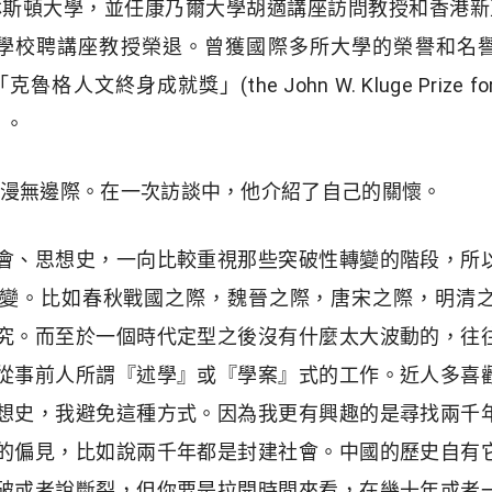
林斯頓大學，並任康乃爾大學胡適講座訪問教授和香港新
大學校聘講座教授榮退。曾獲國際多所大學的榮譽和名譽
身成就獎」(the John W. Kluge Prize for Lif
」。
漫無邊際。在一次訪談中，他介紹了自己的關懷。
會、思想史，一向比較重視那些突破性轉變的階段，所
變。比如春秋戰國之際，魏晉之際，唐宋之際，明清
究。而至於一個時代定型之後沒有什麼太大波動的，往
從事前人所謂『述學』或『學案』式的工作。近人多喜
想史，我避免這種方式。因為我更有興趣的是尋找兩千
的偏見，比如說兩千年都是封建社會。中國的歷史自有
破或者說斷裂，但你要是拉開時間來看，在幾十年或者