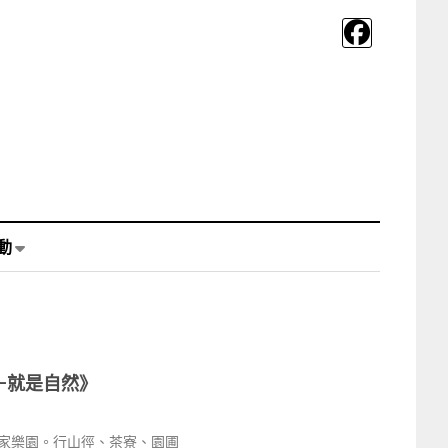
動
—就是自然》
家樂園。行山徑、茶寮、園圃