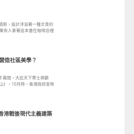
》
格清新，設計洋溢著一種文青的
果有人拿著這本書在咖啡店裡
營造社區美學？
廈千萬間，大庇天下寒士俱歡
山》。10月時，香港政府宣佈
香港戰後現代主義建築