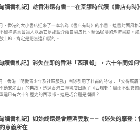
甸讀書札記】趁香港還有書——在荒謬時代讀《書店有時
年7月，香港的大小書店迎來了一本名為《書店有時》的小書。這書封面風
不留神還真會讓人以為它是那些介紹自製皮具、精品咖啡的潮流書籍。如
放上IG，肯定是絕無違和感的。
甸讀書札記】消失在即的香港「西環邨」，六十年間如何
年2月，香港「明愛青少年及社區服務」團隊引用了杜甫的詩句：「安得廣
不動安如山」的典故，透過香港三聯書店出版了《西環邨：風雨不動安如
重建已有六十年歷史的西環邨。這是巧合還是嘲諷？
甸讀書札記】如始終還是會煙消雲散 ——《迷失的摩登：
》的意義所在