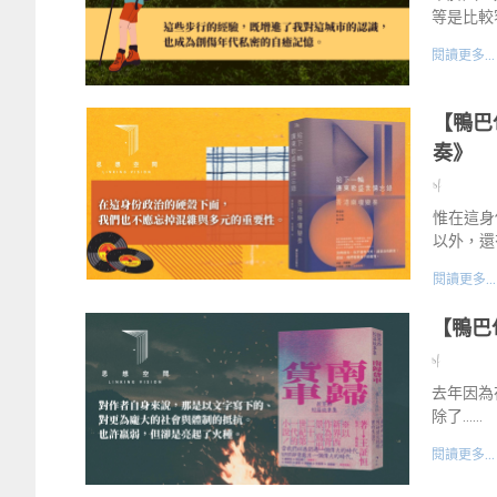
等是比較
閱讀更多...
【鴨巴
奏》
sf
惟在這身
以外，還
閱讀更多...
【鴨巴
sf
去年因為
除了……
閱讀更多...