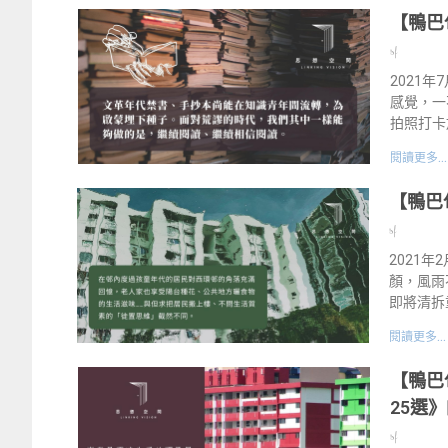
【鴨巴
sf
2021
感覺，一
拍照打卡
閱讀更多...
【鴨巴
sf
2021
顏，風雨
即將清拆
閱讀更多...
【鴨巴
25選
sf