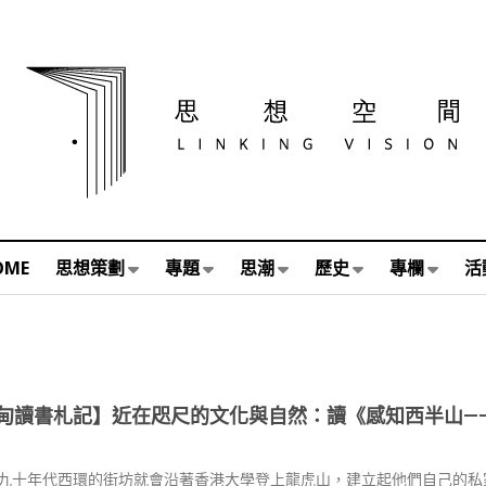
OME
思想策劃
專題
思潮
歷史
專欄
活
甸讀書札記】近在咫尺的文化與自然：讀《感知西半山—
九十年代西環的街坊就會沿著香港大學登上龍虎山，建立起他們自己的私