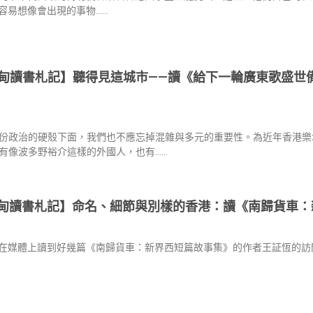
容易想像會出現的事物……
甸讀書札記】聽得見這城市——讀《給下一輪廣東歌盛世
份政治的硬殼下面，我們也不應忘掉混雜與多元的重要性。為近年香港樂
有像波多野裕介這樣的外國人，也有……
甸讀書札記】命名、細節與別樣的香港：讀《南歸貨車：
在媒體上讀到好幾篇《南歸貨車：新界西短篇故事集》的作者王証恆的訪