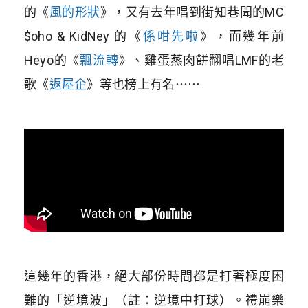
的
《
風的形狀
》
，又有去年唱到街知巷聞的MC
$oho & KidNey 的
《
係咁先啦
》
，而幾年前
Heyo的
《
飄流轉
》
、雞蛋蒸肉餅翻唱LMF的老
歌
《
返屋企
》
等也榜上有名⋯⋯
這幾年的香港，絕大部份時間都是打著極度困
難的「逆境波」（註：逆境中打球）。禮崩樂