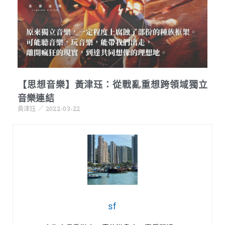
【思想音樂】黃津珏：從戰亂重想跨領域獨立
音樂連結
黃津珏
2022-03-22
sf