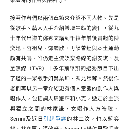
樂壇時的作用與限制等。
接著作者們以兩個章節來介紹不同人物。先是
從歌手、藝人入手介紹樂壇生態的變化，從九
十年代出道的鄭秀文講到千禧年前後冒起的陳
奕迅、容祖兒、鄧麗欣，再談曾經與本土運動
頗有共鳴、唯仍走主流娛樂路線的謝安琪，及
至無線（TVB）十多年前舉辦的選秀節目下出
了道的一眾歌手如吳業坤、馮允謙等。然後作
者們再以另一章介紹更有個人意識的創作人與
唱作人，包括詞人周耀輝和小克，遊走於主流
與獨立之間的林家謙，女唱作人方皓玟、
Serrini及近日
引起爭議
的林二汶，也以藍奕
邦、林奕匡、張敬軒、Anson Lo幾位男歌手來