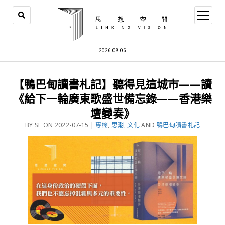
2026-08-06
【鴨巴甸讀書札記】聽得見這城市——讀
《給下一輪廣東歌盛世備忘錄——香港樂
壇變奏》
BY SF ON 2022-07-15 |
專欄
,
思潮
,
文化
AND
鴨巴甸讀書札記