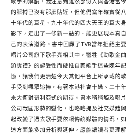
歌手的解讀，我注意到雖然部份人與香港當今
的脈搏已沒有那麼貼近，但他們當年確實從八
十年代的巨星、九十年代的四大天王的巨大身
影下，走出了一條新一點的、能更展現本真自
己的表演道路。書中回顧了TVB當年拒絕主要
唱片公司旗下歌手亮相其中，犧牲《勁歌金曲
頒獎禮》的認受性而硬推自家歌手這些陳年記
憶，讓我們更清楚今天其他平台上所承載的歌
手受到觀眾追捧，有著本港社會十幾、二十年
來大衛對哥利亞式的期待。書本稍稍觸及唱片
公司戰國形勢的變化，也略略提及社交媒體興
起改變了過去歌手要依賴傳統媒體的情況，如
這方面能多加分析與延伸，應能讓讀者更理解