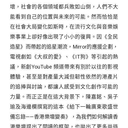
壞，社會的各個領域都兵敗如山倒，人們不大
能看到自己的位置與未來的可能。然而恰恰是
在社會大局變化如斯時，在流行文化與音樂娛
樂事業上卻好像出現了小小的復興。因《全民
造星》而帶起的追星潮流，Mirror的應援企劃，
電視劇如《大叔的愛》、《IT狗》等引起的熱
議，新創YouTube 頻道帶來有別於以往的影視
體驗，甚至是對產量大減但韌性依然的港產片
的追捧與討論，都讓人感受到文化創作可能的
力量。而正正是在這大背景下，陳嘉銘、吳子
瑜及海邊欄撰寫的這本《給下一輪廣東歌盛世
備忘錄——香港樂壇變奏》，為我們如何解讀香
港樂壇提出了閱讀的框架，也拋出了更多尚待