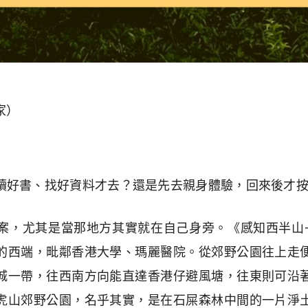
家）
讀好書、找好資料才去？還是先去親身體驗，回來後才
案，尤其是當那地方其實就在自己身旁。《感知西半山
的西端，毗鄰香港大學、瑪麗醫院。從郊野公園往上走
城一帶，往西南方向能直達香港仔避風塘，往東則可沿
虎山郊野公園，名乎其實，是在石屎森林中間的一片淨