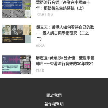
華語流行音樂／產業在中國四十
年：邵懿德先生訪談錄（上）
《思想》雜誌
胡又天：香港人如何看待自己的歌
——素人講古與學術研究（二之
二）
胡又天
廖志強×黃念欣×呂永佳：盛世末世
轉世——香港流行音樂的30年跌宕
劉子萱
關於我們
著作權聲明