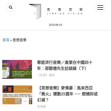
2026-08-10
首頁
>
思想音樂
華語流行音樂／產業在中國四十
年：邵懿德先生訪談錄（下）
《思想》雜誌
【思想音樂】麥偉豪：馬來西亞
「黃火」運動25週年 —— 燃燒抑或
幻滅？
麥偉豪