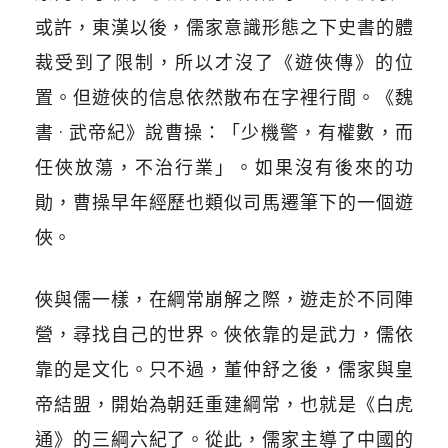
或許，東漢以後，儒家意識形態之下史書的體
裁受到了限制，所以才沒了《遊俠傳》的位
置。但遊俠的信息依然散布在字
裡
行間。《魏
書 · 武帝紀》說曹操：「少機警，有權數，而
任俠放蕩，不治行業」。如果沒有後來的功
勛，曹操早年經歷也類似司馬遷筆下的一個遊
俠。
俠與儒一樣，在綱常崩解之際，遊走於不同陣
營，尋找自己的世界。俠依靠的是武力，儒依
靠的是文化。只不過，董仲舒之後，儒家與皇
帝結盟，開始為朝廷重建綱常，也就是《白虎
通》的三綱六紀了。從此，儒家主導了中國的