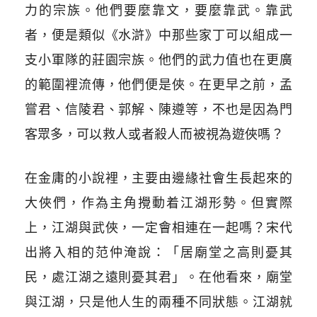
力的宗族。他們要麼靠文，要麼靠武。靠武
者，便是類似《水滸》中那些家丁可以組成一
支小軍隊的莊園宗族。他們的武力值也在更廣
的範圍
裡
流傳，他們便是俠。在更早之前，孟
嘗君、信陵君、郭解、陳遵等，不也是因為門
客眾多，可以救人或者殺人而被視為遊俠嗎？
在金庸的小說
裡
，主要由邊緣社會生長起來的
大俠們，作為主角攪動着江湖形勢。但實際
上，江湖與武俠，一定會相連在一起嗎？宋代
出將入相的范仲淹說：「居廟堂之高則憂其
民，處江湖之遠則憂其君」。在他看來，廟堂
與江湖，只是他人生的兩種不同狀態。江湖就