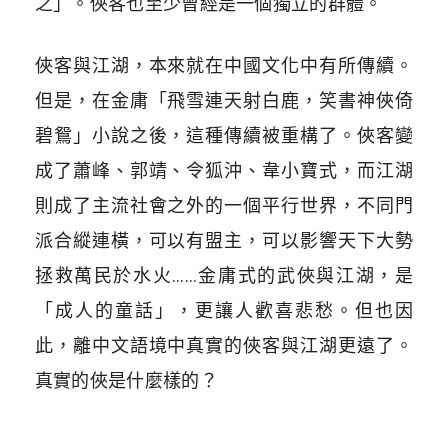
之」。俠客也至少曾經是一個獨立的群體。
俠客與江湖，本來就在中國文化中有所傳續。
但是，在金庸「飛雪連天射白鹿，笑書神俠倚
碧鴛」小說之後，這種傳續被重構了。俠客變
成了蕭峰、郭靖、令狐沖、韋小寶式，而江湖
則成了主流社會之外的一個平行世界，不同門
派合縱連橫，可以有盟主，可以影響天下大勢
拯救萬民於水火……金庸式的武俠與江湖，是
「成人的童話」，更讓人歡喜悲愁。但也因
此，離中文語境中真實的俠客與江湖更遠了。
真實的俠是什麼樣的？