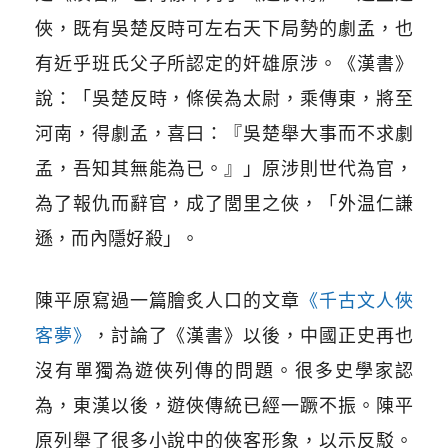
俠，既有吳楚反時可左右天下局勢的劇孟，也
有近乎班氏父子所認定的奸雄原涉。《漢書》
說：「吳楚反時，條侯為太尉，乘傳東，將至
河南，得劇孟，喜曰：『吳楚舉大事而不求劇
孟，吾知其無能為已。』」原涉則世代為官，
為了報仇而辭官，成了閭里之俠，「外温仁謙
遜，而內隱好殺」。
陳平原寫過一篇膾炙人口的文章
《千古文人俠
客夢》
，討論了《漢書》以後，中國正史再也
沒有單獨為遊俠列傳的問題。很多史學家認
為，東漢以後，遊俠傳統已經一蹶不振。陳平
原列舉了很多小說中的俠客形象，以示反駁。