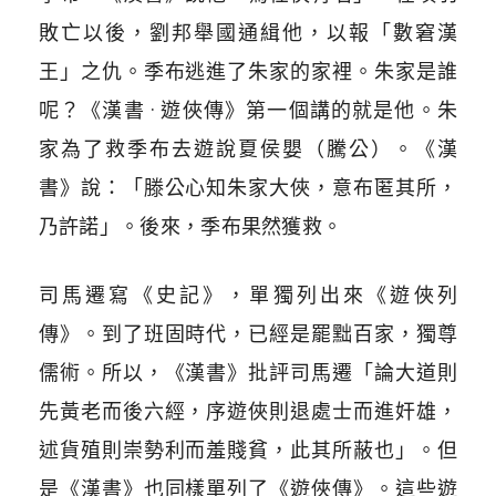
敗亡以後，劉邦舉國通緝他，以報「數窘漢
王」之仇。季布逃進了朱家的家裡。朱家是誰
呢？《漢書 · 遊俠傳》第一個講的就是他。朱
家為了救季布去遊說夏侯嬰（騰公）。《漢
書》說：「滕公心知朱家大俠，意布匿其所，
乃許諾」。後來，季布果然獲救。
司馬遷寫《史記》，單獨列出來《遊俠列
傳》。到了班固時代，已經是罷黜百家，獨尊
儒術。所以，《漢書》批評司馬遷「論大道則
先黃老而後六經，序遊俠則退處士而進奸雄，
述貨殖則崇勢利而羞賤貧，此其所蔽也」。但
是《漢書》也同樣單列了《遊俠傳》。這些遊