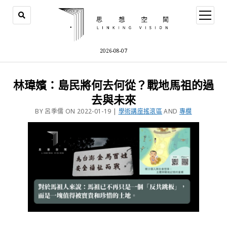
2026-08-07
林瑋嬪：島民將何去何從？戰地馬祖的過
去與未來
BY 呂季儒 ON 2022-01-19 |
學術講座搖滾區
AND
專欄