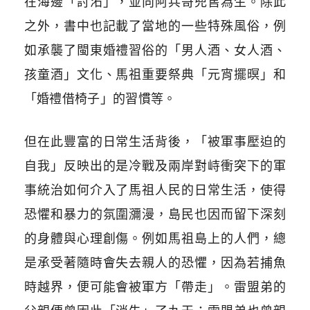
在海邊「討沰」，並向阿兵哥兜售為生。除此
之外，書中也記載了當地的一些特殊風俗，例
如承襲了閩東婚禮習俗的「男人酒、女人酒、
孩童酒」文化、馬祖重要祭典「元宵擺暝」和
「婚禮借椅子」的習慣等。
但在此豐富的日常生活背後，「被軍事壓迫的
自我」反映出的是冷戰及兩岸對峙衝突下的軍
事統治如何介入了馬祖人民的日常生活，使得
恐懼和暴力的氛圍瀰漫，島民也因而留下深刻
的身體與心理創傷。例如馬祖島上的人們，總
是承受著隨時會失去親人的恐懼，因為若捕魚
時越界，便可能會被軍方「帶走」。雷盟弟的