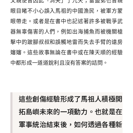
父親便曾因此「消失」了九天；雷盟弟也曾親
眼目睹不小心誤入馬祖的中國漁民，被軍方蒙
眼帶走。或者是在書中也記述著許多被戰爭武
器無辜傷害的人們，例如出海捕魚而被機關槍
擊中的跛腳叔叔和誤觸地雷而失去手臂的遠房
嬸嬸。這些故事無論在書中或在陳天順的經驗
中都形成一道道銳利且沒有答案的詰問。
這些創傷經驗形成了馬祖人積極開
拓島嶼未來的一項動力。也就是在
軍事統治結束後，如何透過各種新