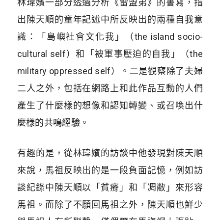
林瑋嬪一部分透過分析《雷盟弟》的書寫，指
出陳天順的童年記述中所反映出的兩種自我意
識：「島嶼社會文化我」（the island socio-
cultural self）和「被軍事壓迫的自我」（the
military oppressed self）。二是觀察除了夫婦
二人之外，包括在網路上和此作品互動的人們
產生了什麼樣的想像和認知轉變、或召喚出什
麼樣的共鳴經驗。
有趣的是，從林瑋嬪的訪談中他發現對陳天順
來說，馬祖反映出的是一段負面記憶，例如訪
談紀錄中陳天順以「貧瘠」和「凋敝」來形容
馬祖。而除了不願回馬祖之外，陳天順也鮮少