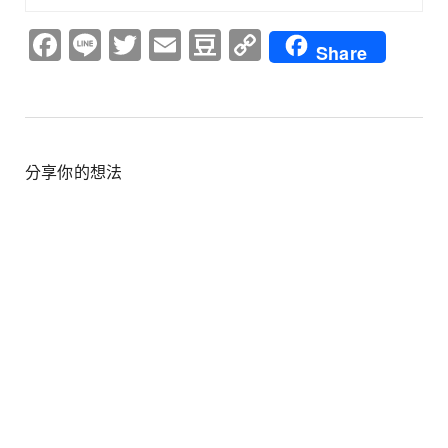
Facebook
Line
Twitter
Email
Douban
Copy
Share
Link
分享你的想法