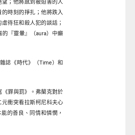
絕望；他將感到被迫害的人
貴的時刻的掙扎；他將跌入
的虐待狂和殺人犯的談話；
『靈暈』（aura）中癲
雜誌《時代》（Time）和
寫《罪與罰》。弗蘭克對於
二元衝突看拉斯柯尼科夫心
本能的善良、同情和憐憫，