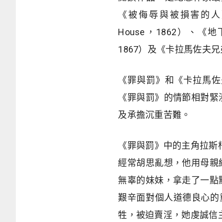
《被侮辱與被損害的人》（Hum
House，1862）、《地下
1867）及《卡拉馬佐夫兄弟們
《罪與罰》和《卡拉馬佐
《罪與罰》的情節相對緊
及承擔沉重苦難。
《罪與罰》中的主角拉斯柯
經常胡思亂想，他用
母親
無辜的妹妹，
拿走了一點
艱辛面對個人
道德良心的
牲，被迫賣淫，她虔誠信