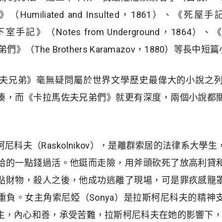
iliated and Insulted，1861）、《死屋手記》（N
室手記》（Notes from Underground，1864）、《
》（The Brothers Karamazov，1880）等長中
夫兄弟》毫無疑問屬於世界文學歷史最偉大的小說之
湊，而《卡拉馬佐夫兄弟們》就更有深度，兩個小說都
尼科夫（Raskolnikov），是離群索居的法律系大學
給的一點錢過活。他鋌而走險，
用斧頭砍死了
放高利貸
點財物，
殺人之後，
他成功逃離了現場，可是
罪疚感籠
重負
。女主角
索尼婭
（Sonya）
是
拉斯柯尼科夫的精神
主，內心和善，承受苦難，拉斯柯尼科夫在她的影響下