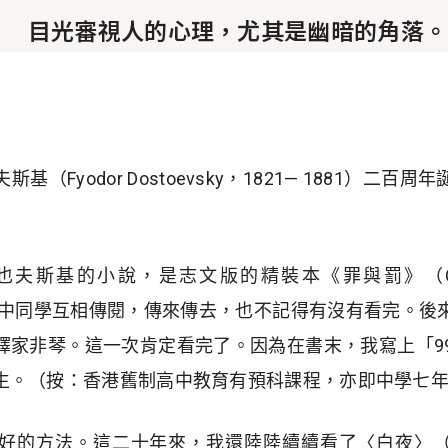
目光審視人的心理，尤其是幽暗的角落。
（Fyodor Dostoevsky，1821— 1881）二
斯基的小說，是志文版的精裝本《罪與罰》（Crime an
個高中同學互相傳閱，傳來傳去，也不記得有沒有看完。後
家非琴。這一次肯定看完了。因為在書末，我寫上「99.1
生。（按：香港舊制高中教育有預科課程，亦即中學七
方法。這二十年來，我還陸陸續續看了〈白夜〉（White