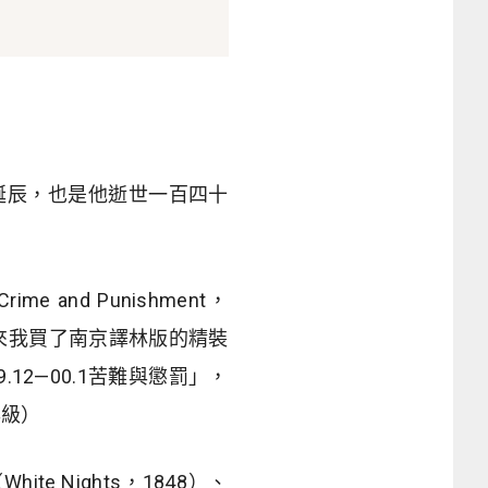
百周年誕辰，也是他逝世一百四十
d Punishment，
來我買了南京譯林版的精裝
2—00.1苦難與懲罰」，
年級）
 Nights，1848）、