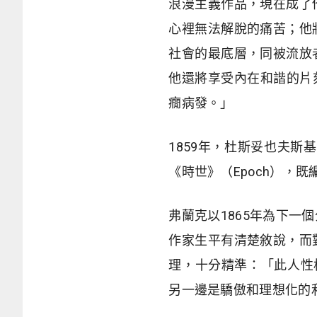
浪漫主義作品，現在成了
心裡無法解脫的痛苦；他
社會的最底層，同被流放
他還將享受內在和諧的片
癇病發。」
1859年，杜斯妥也夫斯
《時世》（Epoch），既
弗蘭克以1865年為下
作家生平有清楚敘說，而
理，十分精準：「此人性
另一邊是驕傲和理想化的