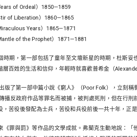
 of Ordeal）1850—1859
f Liberation）1860—1865
culous Years）1865—1871
e of the Prophet）1871—1881
個時期，第一部包括了童年至文壇新星的時期，杜斯妥
百姓的生活和信仰，年輕時就喜歡普希金（Alexander 
出版了第一部中篇小說《窮人》（Poor Folk），立
他因傳播反政府作品等罪名而被捕，被判處死刑，但在行刑
役，苦役後發配為士兵，苦役和兵役前後一共十年，正
來《罪與罰》等作品的文學成就。弗蘭克生動地說：「