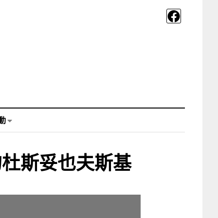
動
的杜斯妥也夫斯基