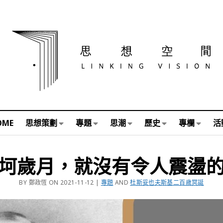
OME
思想策劃
專題
思潮
歷史
專欄
活
坷歲月，就沒有令人震盪
BY 鄭政恆 ON 2021-11-12 |
專題
AND
杜斯妥也夫斯基二百歲冥誕