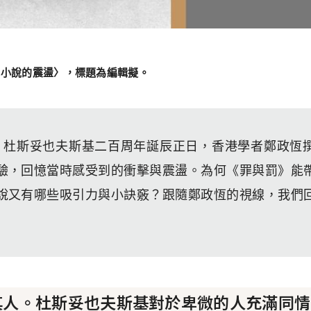
基小說的震盪〉，標題為編輯擬。
，
杜斯妥也夫斯基二百周年誕辰正日，香港學者鄭政恆
驗，回憶當時感受到的衝擊與震盪。為何《罪與罰》能
說又有哪些吸引力與小訣竅？跟隨鄭政恆的視線，我們
其人。杜斯妥也夫斯基對於卑微的人充滿同情