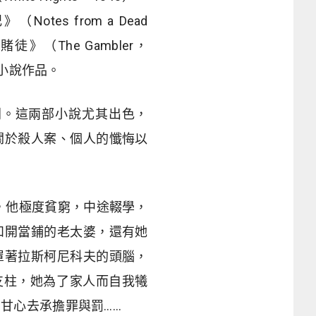
otes from a Dead
賭徒》（The Gambler，
短篇小說作品。
列。這兩部小說尤其出色，
關於殺人案、個人的懺悔以
生，他極度貧窮，
中途輟學，
和
開當鋪的老太婆，還有她
罩著拉斯柯尼科夫的頭腦，
支柱，她為了家人而自我犧
，甘心
去承擔
罪與罰……