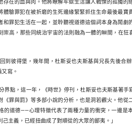
他存在的血與肉。他將瞭解牢獄生活讓人戰慄的孤獨的
將體驗罪犯在被折磨的生死邊緣緊緊抓住生命最後最寶
者和罪犯生活在一起，並聆聽視道德這個詞本身為鬧劇
刻崇高，那些同統治宇宙的法則融為一體的瞬間，在狂喜的
基回到彼得堡，幾年間，杜斯妥也夫斯基與兄長先後合辦
編又寫。
一個分界點，這一年，《時世》停刊，杜斯妥也夫斯基著手
對《罪與罰》等多部小說的分析，也是洞若觀火。他從
格的道德——心理特徵代表了兩種力量的衝突，一邊是
利己主義，已經扭曲成了對順從的大眾的鄙夷。」