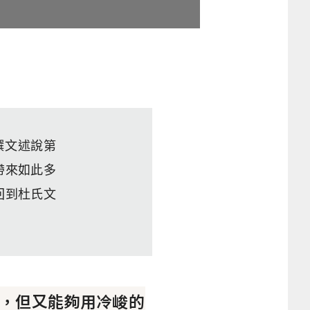
撰文述說第
帶來如此多
回到杜氏文
，但又能夠用冷峻的