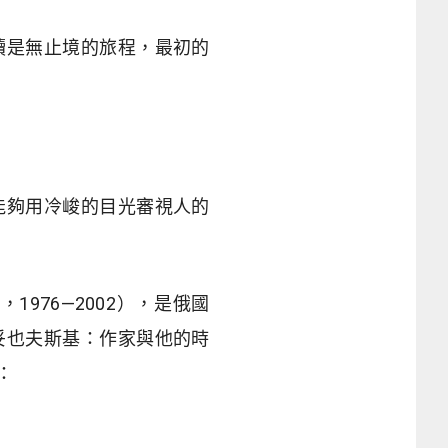
讀是無止境的旅程，最初的
能夠用冷峻的目光審視人的
，1976—2002），是俄國
妥也夫斯基：作家與他的時
目：