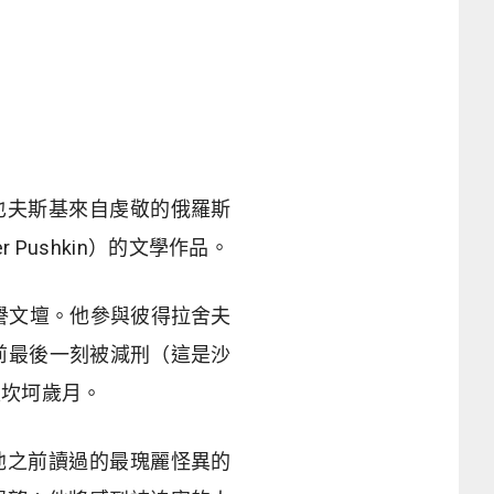
也夫斯基來自虔敬的俄羅斯
Pushkin）的文學作品。
刻稱譽文壇。他參與彼得拉舍夫
前最後一刻被減刑（這是沙
是坎坷歲月。
他之前讀過的最瑰麗怪異的