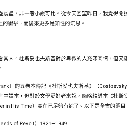
靈震盪，非一般小說可比。從今天回望昨日，我覺得閱
上的衝擊，而後來更多是知性的沉思。
看其人。杜斯妥也夫斯基對於卑微的人充滿同情，但又
。
Frank）的五卷本傳記《杜斯妥也夫斯基》（Dostoevsky
有中譯本，但對於文學愛好者來說，簡略精編本《杜斯
 Writer in His Time）實在已足夠有餘了。以下是全書的綱
s of Revolt）1821—1849