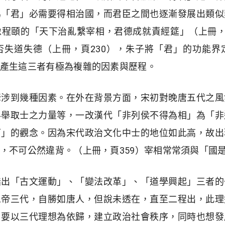
為「君」必需要得相治國，而君臣之間也逐漸發展出類似
程頤的「天下治亂繫宰相，君德成就責經筵」（上冊，
否失道失德（上冊，頁230），朱子將「君」的功能界
產生這三者有極為複雜的因素與歷程。
牽涉到幾種因素。在外在背景方面，宋初對晚唐五代之風
科舉取士之力量等，一改漢代「非列侯不得為相」為「非
下」的觀念。因為宋代政治文化中士的地位如此高，故出
，不可公然違背。（上冊，頁359）宰相常常須與「國
指出「古文運動」、「變法改革」、「道學興起」三者的
二帝三代，自勝如唐人，但說未透在，直至二程出，此理
，要以三代理想為依歸，建立政治社會秩序，同時也想發