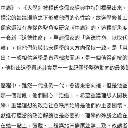
《中庸》、《大學》被釋氏從儒家經典中特別標舉出來，
在禪宗的談論環境之下形成他們的心性論，故道學修養工
前儒家還沒有專從內聖角度研究《中庸》的，這種新角度
出一套新「道德性命」，重建儒家的「道德性命」以取代
內轉」，但他們仍與北宋儒學的大方向保持一致，是「用
指出：一般相信道學是直承韓愈而起，是一個值得商榷的
，他指出道學興起其實是十一世紀儒學整體動向的最後
展歷程中，雖然一代推倒一代，愈後來愈向裡，但是他並
是那一個階段，他們關心「治道」、希望重建理想人間秩
之學，重建理想的政治社會秩序始終是他們的主要關懷。
文獻進行適當的政治解讀也是必要的。理學的殊勝之處在
。在這一點上，張載、二程與北宋儒家並無二致。故讀者