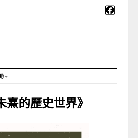
動
朱熹的歷史世界》