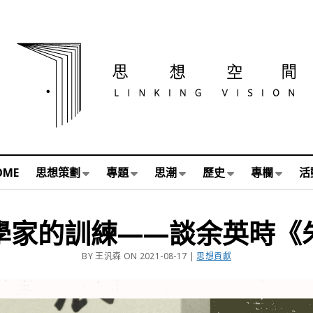
OME
思想策劃
專題
思潮
歷史
專欄
活
學家的訓練——談余英時《
BY 王汎森 ON 2021-08-17 |
思想貢獻