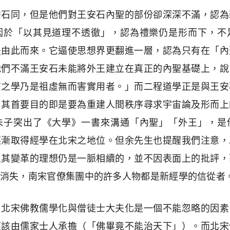
安石同，但是他們對王安石內聖的部份卻深深不滿，認為
因於「以其見道理不透徹」，認為禮樂仍是形而下，不
是由此而來。它逼使思想界更翻進一層，認為只有在「內
他們不滿王安石未能將外王建立在真正的內聖基礎上，說
甫之學乃是祖虛無而害實用者。」而二程道學正是與王安
，其首要目的即是要為重建人間秩序尋求宇宙論及形而上
朱子突出了《大學》一書來溝通「內聖」「外王」，是
逐漸取得經學在北宋之地位。但余先生也提醒我們注意，
上其變革的理想仍是一脈相續的，並不因表面上的批評，
消失，南宋官僚集團中的許多人物都是新經學的信從者
，北宋佛教儒學化與僧徒士大夫化是一個不能忽略的因素
應該由儒家士人承擔（「佛畢竟不能治天下」）。而北宋