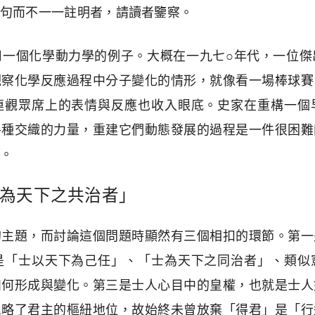
句而不一一註明者，請讀者鑒察。
用一個化學動力學的例子。大概在一九七○年代，一位傑
觀察化學反應過程中分子變化的情形，就像看一場棒球賽
連觀眾席上的表情與反應也收入眼底。史家在重構一個
各種交織的力量，重建它們動態發展的過程是一件很困難
。
為天下之共治者」
的主題，而討論這個問題時顯然有三個相扣的環節。第一
是「士以天下為己任」、「士為天下之同治者」、類似
如何形成與變化。第三是士人心目中的皇權，也就是士人
忽略了君主的樞紐地位，故始終未曾放棄「得君」是「行