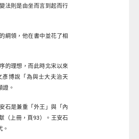
變法則是由坐而言到起而行
的綱領，他在書中並花了相
序的理想，而此時北宋以來
文彥博說「為與士大夫治天
顯證。
安石是兼重「外王」與「內
獻（上冊，頁93）。王安石
代。