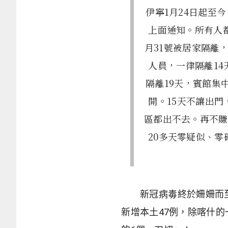
伊寧1月24日起至
上面通知。所有人
月31號被居家隔離
人員，一律隔離1
隔離19天，賓館集
開。15天不讓出
區都出不去。再不賺
20多天零疑似、
新冠病毒終於姍姍而至
新增本土
47
例，除喀什的