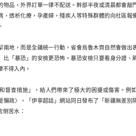
的物品，外界訂單一律不配送。幹部半夜或清晨都會敲
病，透析化療，孕產婦，殘疾人等特殊群體的向社區報
。
兩地，而是全疆統一行動，省會烏魯木齊自然會做出表
」比「暴恐」的安檢更恐怖。暴恐安檢只要看身分證、
律不得入內。
督查措施」，給人們帶來了極大的困擾或傷害。例
是懶政〉，「伊寧超話」網站同日發布了「新疆無差別
言倒苦水：