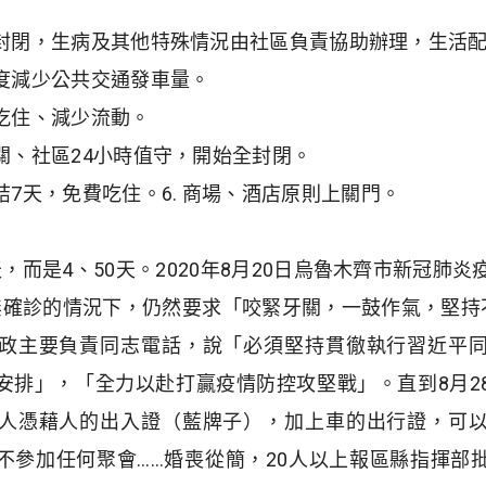
封閉，生病及其他特殊情況由社區負責協助辦理，生活
度減少公共交通發車量。
吃住、減少流動。
關、社區
24
小時值守，開始全封閉。
結
7
天，免費吃住。
6.
商場、酒店原則上關門。
天，而是
4
、
50
天。
2020
年
8
月
20
日烏魯木齊市新冠肺炎
無確診的情況下，仍然要求「咬緊牙關，一鼓作氣，堅持
政主要負責同志電話，說「必須堅持貫徹執行習近平
安排」，「全力以赴打贏疫情防控攻堅戰」。直到
8
月
2
人憑藉人的出入證（藍牌子），加上車的出行證，可
不參加任何聚會
……
婚喪從簡，
20
人以上報區縣指揮部