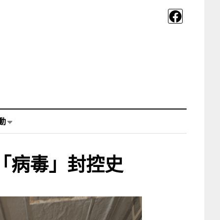
動
「病毒」封控史