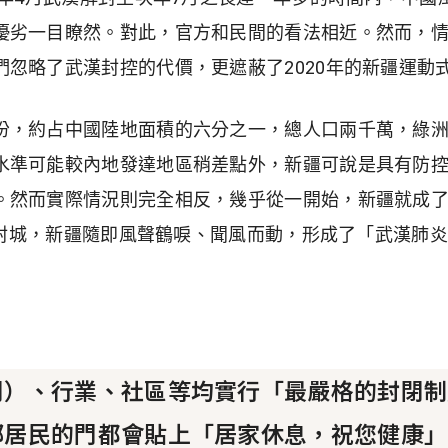
優劣一目瞭然。對此，官方和民間的看法相近。然而，
們忽略了武漢封控的代價，更遮蔽了2020年的新疆運動
，約占中國陸地面積的六分之一，總人口兩千萬，綠洲
水準可能較內地發達地區稍差點外，新疆可說是具有防
。然而實際情況則完全相反，幾乎從一開始，新疆就成
開始封城，新疆隨即風聲鶴唳、聞風而動，形成了「武漢肺
門）、行業、社區等均實行「最嚴格的封閉制
部居民的門都會貼上「居家休息，祝您健康」