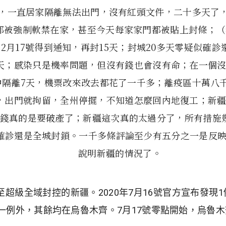
今，一直居家隔離無法出門，沒有紅頭文件，二十多天了
都被強制軟禁在家，甚至今天每家家門都被貼上封條；（我
，2月17號得到通知，再封15天；封城20多天零疑似確
4天；感染只是機率問題，但沒有錢也會沒有命；在一個
中隔離7天，機票改來改去都花了一千多；離疫區十萬八
門，出門就拘留，全州停擺，不知道怎麼回內地復工；新
錢真的是要破產了；新疆這次真的太過分了，所有措施
零確診還是全城封鎖。一千多條評論至少有五分之一是反
說明新疆的情況了。
超級全域封控的新疆。
2020
年
7
月
16
號官方宣布發現
1
一例外，其餘均在烏魯木齊。
7
月
17
號零點開始，烏魯木