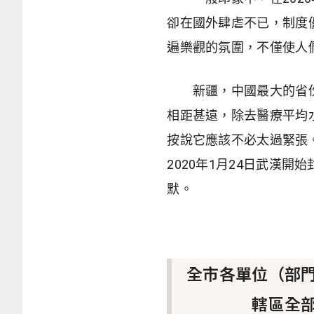
卻在國外肆虐不已，制度
遍樂觀的氛圍，不僅使人
新疆，中國最大的省份
相距甚遠，除去醫療平均
按說它應該不必太過緊張
2020年1月24日武漢
默。
全市各單位（部
轄區全