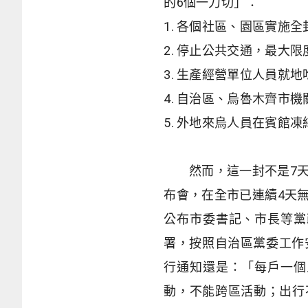
的
6
個一刀切」：
1.
各個社區、園區實施全
2.
停止公共交通，最大限
3.
生產經營單位人員就地
4.
自治區、烏魯木齊市機
5.
外地來烏人員在賓館凍
然而，這一封不是
7
布會，在全市已連續
4
天
公布市委書記、市長等黨
署，按照自治區黨委工作
行通知還是：「每戶一個
動，不能跨區活動；出行