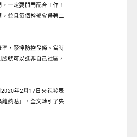
門，一定要開門配合工作！
備，並且每個幹部會帶著二
率，緊擰防控發條。當時
刷臉就可以進非自己社區，
如
2020
年
2
月
17
日央視發表
隔離熱貼」，全文轉引了央