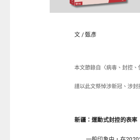
文 / 甄彥
本文節錄自〈病毒、封控、
謹以此文祭悼涉新冠、涉封
新疆：運動式封控的表率
一般印象中，在2020