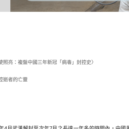
使照亮：複盤中國三年新冠「病毒」封控史〉
控逝者的亡靈
年4月武漢解封至次年7月之長達一年多的時間內，中國