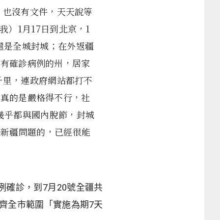
，也沒有文件，天天說等
）1月17日到北京，1
診還是全城封城；在外返疆
沒有確診病例的州，居家
千里，連政府網站都打不
疆真的是嚴格得不行，社
幾乎都與國內脫節，封城
映新疆問題的，已經很能
例確診，到
7
月
20
號全疆共
齊全市範圍「實施為期
7
天