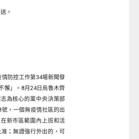
配送。
疫情防控工作第
34
場新聞發
不懈」。
8
月
24
日烏魯木齊
同志為核心的黨中央決策部
8
號，一個無疫情社區的出
以在新市區範圍內上班和活
批准；無證強行外出的，可