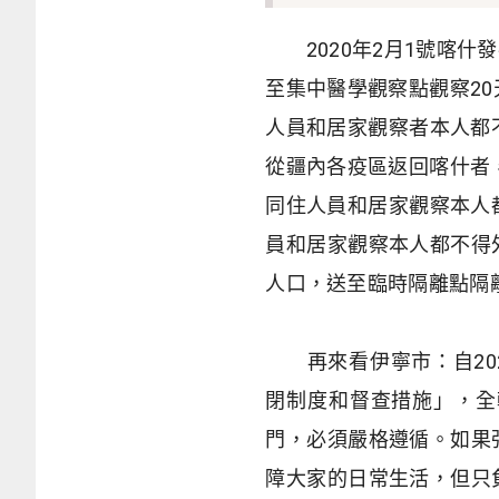
2020
年
2
月
1
號喀什發
至集中醫學觀察點觀察
20
人員和居家觀察者本人都
從疆內各疫區返回喀什者
同住人員和居家觀察本人
員和居家觀察本人都不得
人口，送至臨時隔離點隔
再來看伊寧市：自
20
閉制度和督查措施」，全
門，必須嚴格遵循。如果
障大家的日常生活，但只