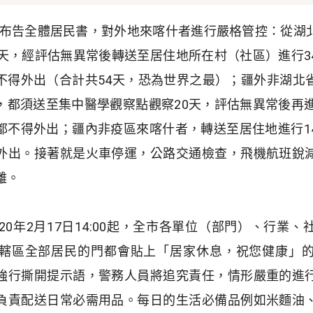
布告全體居民書，對外地來喀什者進行嚴格管控：從湖
天，經評估無異常後轉送至居住地所在村（社區）進行
3
不得外出（合計共
54
天，恐為世界之最）；疆外非湖北
，都須送至集中醫學觀察點觀察
20
天，評估無異常後再
都不得外出；疆內非疫區來喀什者，轉送至居住地進行
1
外出。接著就是火車停運，公路交通檢查，飛機航班銳
離。
20
年
2
月
17
日
14:00
起，全市各單位（部門）、行業、
轄區全部居民的門都會貼上「居家休息，祝您健康」
強行撕開提示語，警務人員將追究責任，情形嚴重的進
負責配送日常必需用品。每日的生活必備品例如米麵油