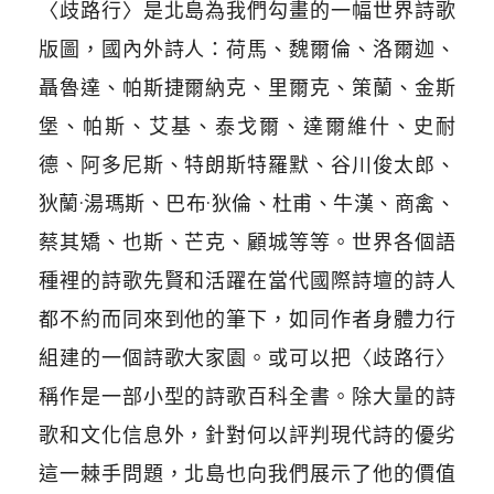
〈歧路行〉是北島為我們勾畫的一幅世界詩歌
版圖，國內外詩人：荷馬、魏爾倫、洛爾迦、
聶魯達、帕斯捷爾納克、里爾克、策蘭、金斯
堡、帕斯、艾基、泰戈爾、達爾維什、史耐
德、阿多尼斯、特朗斯特羅默、谷川俊太郎、
狄蘭·湯瑪斯、巴布·狄倫、杜甫、牛漢、商禽、
蔡其矯、也斯、芒克、顧城等等。世界各個語
種裡的詩歌先賢和活躍在當代國際詩壇的詩人
都不約而同來到他的筆下，如同作者身體力行
組建的一個詩歌大家園。或可以把〈歧路行〉
稱作是一部小型的詩歌百科全書。除大量的詩
歌和文化信息外，針對何以評判現代詩的優劣
這一棘手問題，北島也向我們展示了他的價值