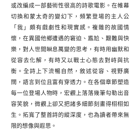
或改編成一部藝術性很高的詩歌電影。
在帷幕
切換和蒙太奇的變幻下，頻繁登場的主人公
「我」頗有戲劇性和現實感。複雜的故國情
懷，在異國他鄉遭遇的窘迫、尷尬、艱難與快
樂，對人世間瞬息萬變的思考，有時用幽默和
從容去化解，有時又以戰士心態去對峙與抗
衡。
全詩上下流暢自然，敘述從容、視野廣
闊，語言到位且富有穿透力。在各個章節塑造
每一位登場人物時，宏觀上落落幾筆勾勒出音
容笑貌，微觀上卻又把諸多細節刻畫得栩栩如
生。拓寬了整首詩的縱深度，也為讀者帶來無
限的想像與遐思。