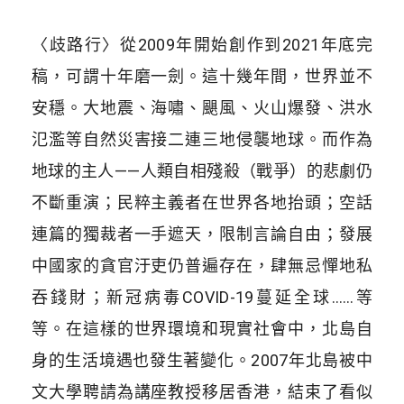
〈歧路行〉從2009年開始創作到2021年底完
稿，可謂十年磨一劍。這十幾年間，世界並不
安穩。大地震、海嘯、颶風、火山爆發、洪水
氾濫等自然災害接二連三地侵襲地球。而作為
地球的主人——人類自相殘殺（戰爭）的悲劇仍
不斷重演；民粹主義者在世界各地抬頭；空話
連篇的獨裁者一手遮天，限制言論自由；發展
中國家的貪官汙吏仍普遍存在，肆無忌憚地私
吞錢財；新冠病毒COVID-19蔓延全球……等
等。在這樣的世界環境和現實社會中，北島自
身的生活境遇也發生著變化。2007年北島被中
文大學聘請為講座教授移居香港，結束了看似