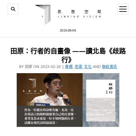
2026-08-06
田原：行者的自畫像 ——讀北島《歧路
行》
BY 田原 ON 2023-02-26 |
專欄
,
思潮
,
文化
AND
聯經書訊