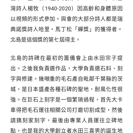
灣詩人楊牧（1940-2020）因高齡和身體原因
以視頻的形式參加。與會的大部分詩人都是瑞
典諾獎詩人哈里・馬丁松「蟬獎」的獲得者。
北島是這個獎的第七屆得主。
北島的詩碑在最初的籌備會上由水田宗子提
出。之後我負責選作品，大學負責選石料、刻
字與修建。幾噸重的毛石產自毗鄰千葉縣的茨
城，是日本盛產各種石碑的聖地，耐風化性很
強。在巨石上刻字是一個繁瑣過程，首先大卡
車得把毛石運往相關公司打磨切割成型，然後
請鐫刻家刻字，最後由專業人員運往立碑地
點，也是我的大學創立者水田三喜男的誕生地