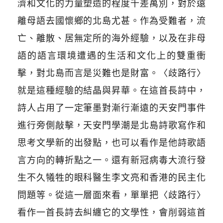
濟和文化的力量塑造的程度千差萬別，對於遠
離母語去國懷鄉的北島尤甚。作為受難者，流
亡、離散、居無定所的海外經驗，以及在非母
語的語言環境遭遇的生活和文化上的雙重衝
擊，對北島而言是災難也是財富。〈歧路行〉
就是這種經驗的結晶與昇華。在這首長詩中，
詩人占用了一定筆墨對漸行漸遠的天安門事件
進行旁側敲擊，天安門學潮是北島詩歌寫作和
思考文學新的出發點，也可以看作是他詩歌語
言方向的轉折點之一。還有新冠病毒大流行發
生不久犧牲的眼科醫生李文亮和香港的民主化
問題等。從這一層面來看，單單把〈歧路行〉
看作一首長詩去糾纏它的文學性，會削弱這首