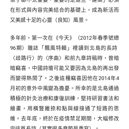
在形式與內容完美結合的基礎上，成為新活而
又美感十足的心靈（良知）風景。
多年前，第一次在《今天》（2012年春季號總
96期）雜誌「飄風特輯」裡讀到北島的長詩
〈歧路行〉的〈序曲〉和前九章詩稿時，曾暗
暗竊喜，中國詩壇可能又要因為北島的再出發
而變得熱鬧了。之後這種竊喜因他在2014年4
月初的意外中風變為擔憂。所幸的是北島通過
積極的針灸治療和康復訓練，堅持研習書法和
繪畫，用橫豎撇捺和點與線接通了短路的思
維。去年底，終於在疫情禁足期間，大幅修改
完這首長詩（其實很多章節是重寫）。