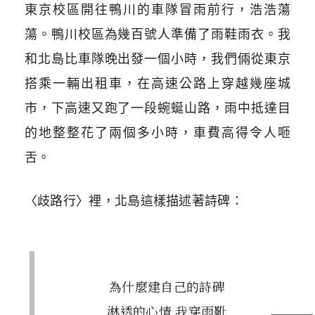
東京校區開往鴨川的車隊冒雨前行，浩浩蕩
蕩。鴨川校區為幾百號人準備了雨鞋雨衣。我
和北島比車隊晚出發一個小時，我們倆從東京
搭乘一輛出租車，在高速公路上穿越幾座城
市，下高速又跑了一段蜿蜒山路，雨中抵達目
的地整整花了兩個多小時，車費高得令人咂
舌。
〈歧路行〉裡，北島這樣描述著詩碑：
為什麼建自己的詩碑
淋透的心情 我穿雨靴