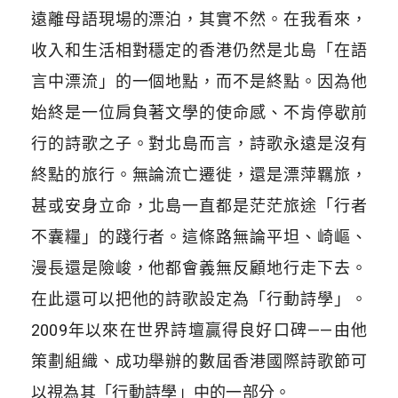
遠離母語現場的漂泊，其實不然。在我看來，
收入和生活相對穩定的香港仍然是北島「在語
言中漂流」的一個地點，而不是終點。
因為他
始終是一位肩負著文學的使命感、不肯停歇前
行的詩歌之子。對北島而言，詩歌永遠是沒有
終點的旅行。無論流亡遷徙，還是漂萍羈旅，
甚或安身立命，北島一直都是茫茫旅途「行者
不囊糧」的踐行者。
這條路無論平坦、崎嶇、
漫長還是險峻，他都會義無反顧地行走下去。
在此還可以把他的詩歌設定為「行動詩學」。
2009年以來在世界詩壇贏得良好口碑——由他
策劃組織、成功舉辦的數屆香港國際詩歌節可
以視為其「行動詩學」中的一部分。