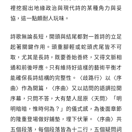
裡挖掘出地緣政治與現代詩的某種角力與妥
協，這一點頗耐人玩味。
詩歌無論長短，開頭與結尾都對一首詩的立足
起著關鍵作用。頭重腳輕或蛇頭虎尾皆不可
取，尤其是長詩，既要善始善終，又得文脈相
通和前後呼應。只有維持好這樣的藝術平衡才
能確保長詩結構的完整性。〈歧路行〉以〈序
曲〉作為開篇，〈序曲〉又以詰問的語調拉開
序幕，只問不答，大有楚人屈原〈天問〉「明
明暗暗，惟時何為？」的儀式感，為後面章節
的隆重登場做好鋪墊，埋下伏筆。〈序曲〉共
五個段落，每個段落皆為十二行，五個疑問詞