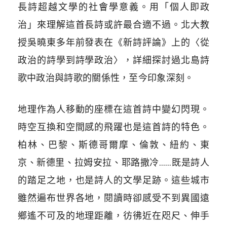
長詩超越文學的社會學意義。用「個人即政
治」來理解這首長詩或許最合適不過。北大教
授吳曉東多年前發表在《新詩評論》上的〈從
政治的詩學到詩學政治〉，詳細探討過北島詩
歌中政治與詩歌的關係性，至今印象深刻。
地理作為人移動的座標在這首詩中變幻閃現。
時空互換和空間感的飛躍也是這首詩的特色。
柏林、巴黎、斯德哥爾摩、倫敦、紐約、東
京、新德里、拉姆安拉、耶路撒冷……既是詩人
的踏足之地，也是詩人的文學足跡。這些城市
雖然遍布世界各地，閱讀時卻感受不到異國遠
鄉遙不可及的地理距離，彷彿近在咫尺、伸手