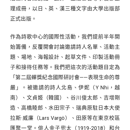
理成冊，以日、英、漢三種文字由大學出版部
正式出版。
作為詩歌中心的國際性活動，我們提前半年開
始籌備，反覆開會討論邀請詩人名單、活動主
題、場地、海報設計、起草文件、印製活動冊
子和接待任務等。我們把這次的活動題目定為
「第二屆蟬獎紀念國際研討會——表現生命的尊
嚴」。被邀請的詩人北島、伊妮（Y Nhi，越
南）、文貞姬（韓國）、谷川俊太郎、吉增剛
造、高橋睦郎、水田宗子、瑞典原駐日本大使
拉斯·威廉（Lars Vargö）、田原等在東京校區
匯聚一堂。俳人金子兜太（1919-2018）和台