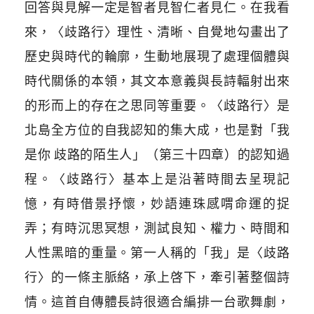
回答與見解一定是智者見智仁者見仁。在我看
來，〈歧路行〉理性、清晰、自覺地勾畫出了
歷史與時代的輪廓，生動地展現了處理個體與
時代關係的本領，其文本意義與長詩輻射出來
的形而上的存在之思同等重要。〈歧路行〉是
北島全方位的自我認知的集大成，也是對「我
是你 歧路的陌生人」（第三十四章）的認知過
程。〈歧路行〉基本上是沿著時間去呈現記
憶，有時借景抒懷，妙語連珠感喟命運的捉
弄；有時沉思冥想，測試良知、權力、時間和
人性黑暗的重量。第一人稱的「我」是〈歧路
行〉的一條主脈絡，承上啓下，牽引著整個詩
情。這首自傳體長詩很適合編排一台歌舞劇，